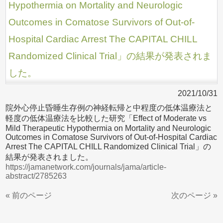
Hypothermia on Mortality and Neurologic
Outcomes in Comatose Survivors of Out-of-
Hospital Cardiac Arrest The CAPITAL CHILL
Randomized Clinical Trial」の結果が発表されま
した。
2021/10/31
院外心停止昏睡生存例の神経転帰と中程度の低体温療法と
軽度の低体温療法を比較した研究「Effect of Moderate vs
Mild Therapeutic Hypothermia on Mortality and Neurologic
Outcomes in Comatose Survivors of Out-of-Hospital Cardiac
Arrest The CAPITAL CHILL Randomized Clinical Trial」の
結果が発表されました。
https://jamanetwork.com/journals/jama/article-
abstract/2785263
« 前のページ
次のページ »