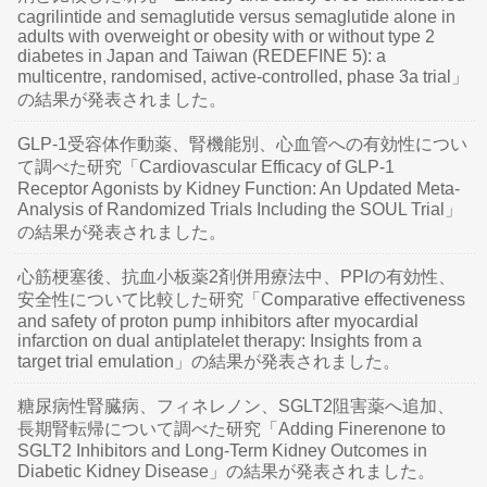
cagrilintide and semaglutide versus semaglutide alone in
adults with overweight or obesity with or without type 2
diabetes in Japan and Taiwan (REDEFINE 5): a
multicentre, randomised, active-controlled, phase 3a trial」
の結果が発表されました。
GLP-1受容体作動薬、腎機能別、心血管への有効性につい
て調べた研究「Cardiovascular Efficacy of GLP-1
Receptor Agonists by Kidney Function: An Updated Meta-
Analysis of Randomized Trials Including the SOUL Trial」
の結果が発表されました。
心筋梗塞後、抗血小板薬2剤併用療法中、PPIの有効性、
安全性について比較した研究「Comparative effectiveness
and safety of proton pump inhibitors after myocardial
infarction on dual antiplatelet therapy: Insights from a
target trial emulation」の結果が発表されました。
糖尿病性腎臓病、フィネレノン、SGLT2阻害薬へ追加、
長期腎転帰について調べた研究「Adding Finerenone to
SGLT2 Inhibitors and Long-Term Kidney Outcomes in
Diabetic Kidney Disease」の結果が発表されました。