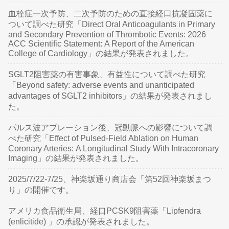
血栓症一次予防、二次予防のための直接経口抗凝固薬に
ついて調べた研究「Direct Oral Anticoagulants in Primary
and Secondary Prevention of Thrombotic Events: 2026
ACC Scientific Statement: A Report of the American
College of Cardiology」の結果が発表されました。
SGLT2阻害薬の有害事象、有益性について調べた研究
「Beyond safety: adverse events and unanticipated
advantages of SGLT2 inhibitors」の結果が発表されまし
た。
パルス波アブレーション後、冠動脈への影響について調
べた研究「Effect of Pulsed-Field Ablation on Human
Coronary Arteries: A Longitudinal Study With Intracoronary
Imaging」の結果が発表されました。
2025/7/22-7/25、神楽坂通り商店会「第52回神楽坂まつ
り」の開催です。
アメリカ食品衛生局、経口PCSK9阻害薬「Lipfendra
(enlicitide) 」の承認が発表されました。