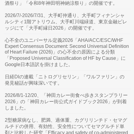
酒祭り」「令和8年神田明神納涼祭り」の開催です。
2026/7/-2026/7/31、大手町仲通り、大手町フィナンシャ
ルシティ1階アトリウム、大手町川端緑道、東京金融ビレ
ッジにて「大手町縁日2026」の開催です。
心不全のユニバーサル定義2026「AHA/ACC/ESC/WHF
Expert Consensus Document: Second Universal Definition
of Heart Failure (2026)」の心不全の原因による分類
「Proposed Universal Classification of HF by Cause」に
Google日本語訳を掛けました。
日経DIの連載「ニトログリセリン」「ワルファリン」の
発見秘話が興味深いです。
2026/8/1-12/20、「神田カレー街食べ歩きスタンプラリー
2026」の「神田カレー街公式ガイドブック2026」が到着
しました。
2型糖尿病なし、肥満、過体重、カグリリンチド・セマグ
ルチドの併用、有効性、安全性についてセマグルチド単
剤と比較した研究「Efficacy and safety of co-administered