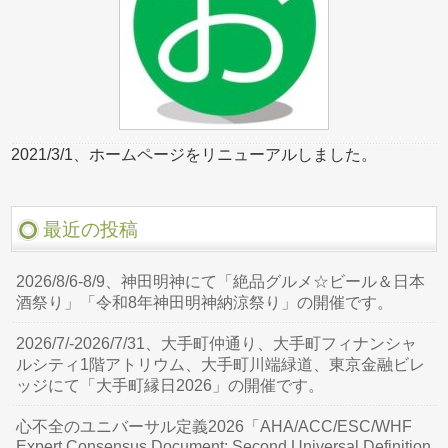
2021/3/1、ホームページをリニューアルしました。
最近の投稿
2026/8/6-8/9、神田明神にて「絶品グルメ☆ビール＆日本
酒祭り」「令和8年神田明神納涼祭り」の開催です。
2026/7/-2026/7/31、大手町仲通り、大手町フィナンシャ
ルシティ1階アトリウム、大手町川端緑道、東京金融ビレ
ッジにて「大手町縁日2026」の開催です。
心不全のユニバーサル定義2026「AHA/ACC/ESC/WHF
Expert Consensus Document: Second Universal Definition