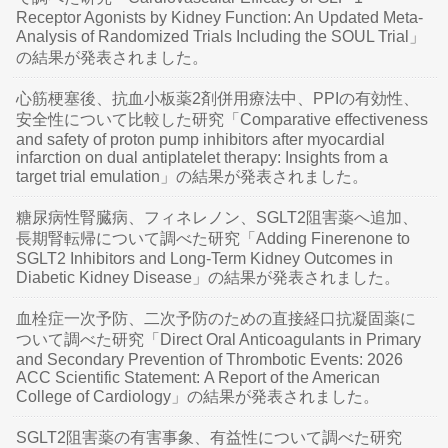
Receptor Agonists by Kidney Function: An Updated Meta-
Analysis of Randomized Trials Including the SOUL Trial」
の結果が発表されました。
心筋梗塞後、抗血小板薬2剤併用療法中、PPIの有効性、
安全性について比較した研究「Comparative effectiveness
and safety of proton pump inhibitors after myocardial
infarction on dual antiplatelet therapy: Insights from a
target trial emulation」の結果が発表されました。
糖尿病性腎臓病、フィネレノン、SGLT2阻害薬へ追加、
長期腎転帰について調べた研究「Adding Finerenone to
SGLT2 Inhibitors and Long-Term Kidney Outcomes in
Diabetic Kidney Disease」の結果が発表されました。
血栓症一次予防、二次予防のための直接経口抗凝固薬に
ついて調べた研究「Direct Oral Anticoagulants in Primary
and Secondary Prevention of Thrombotic Events: 2026
ACC Scientific Statement: A Report of the American
College of Cardiology」の結果が発表されました。
SGLT2阻害薬の有害事象、有益性について調べた研究