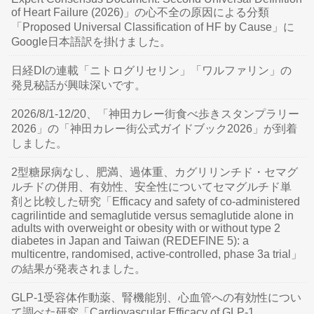
of Heart Failure (2026)」の心不全の原因による分類
「Proposed Universal Classification of HF by Cause」に
Google日本語訳を掛けました。
日経DIの連載「ニトログリセリン」「ワルファリン」の
発見秘話が興味深いです。
2026/8/1-12/20、「神田カレー街食べ歩きスタンプラリー
2026」の「神田カレー街公式ガイドブック2026」が到着
しました。
2型糖尿病なし、肥満、過体重、カグリリンチド・セマグ
ルチドの併用、有効性、安全性についてセマグルチド単
剤と比較した研究「Efficacy and safety of co-administered
cagrilintide and semaglutide versus semaglutide alone in
adults with overweight or obesity with or without type 2
diabetes in Japan and Taiwan (REDEFINE 5): a
multicentre, randomised, active-controlled, phase 3a trial」
の結果が発表されました。
GLP-1受容体作動薬、腎機能別、心血管への有効性につい
て調べた研究「Cardiovascular Efficacy of GLP-1