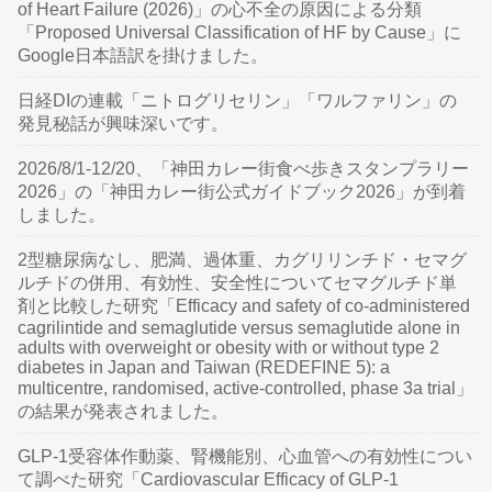
of Heart Failure (2026)」の心不全の原因による分類
「Proposed Universal Classification of HF by Cause」に
Google日本語訳を掛けました。
日経DIの連載「ニトログリセリン」「ワルファリン」の
発見秘話が興味深いです。
2026/8/1-12/20、「神田カレー街食べ歩きスタンプラリー
2026」の「神田カレー街公式ガイドブック2026」が到着
しました。
2型糖尿病なし、肥満、過体重、カグリリンチド・セマグ
ルチドの併用、有効性、安全性についてセマグルチド単
剤と比較した研究「Efficacy and safety of co-administered
cagrilintide and semaglutide versus semaglutide alone in
adults with overweight or obesity with or without type 2
diabetes in Japan and Taiwan (REDEFINE 5): a
multicentre, randomised, active-controlled, phase 3a trial」
の結果が発表されました。
GLP-1受容体作動薬、腎機能別、心血管への有効性につい
て調べた研究「Cardiovascular Efficacy of GLP-1