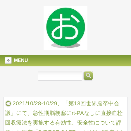
MENU
2021/10/28-10/29、「第13回世界脳卒中会
議」にて、急性期脳梗塞にrt-PAなしに直接血栓
回収療法を実施する有効性、安全性について評