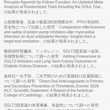
Receptor Agonists by Kidney Function: An Updated Meta-
Analysis of Randomized Trials Including the SOUL Trial」
の結果が発表されました。
心筋梗塞後、抗血小板薬2剤併用療法中、PPIの有効性、
安全性について比較した研究「Comparative effectiveness
and safety of proton pump inhibitors after myocardial
infarction on dual antiplatelet therapy: Insights from a
target trial emulation」の結果が発表されました。
糖尿病性腎臓病、フィネレノン、SGLT2阻害薬へ追加、
長期腎転帰について調べた研究「Adding Finerenone to
SGLT2 Inhibitors and Long-Term Kidney Outcomes in
Diabetic Kidney Disease」の結果が発表されました。
血栓症一次予防、二次予防のための直接経口抗凝固薬に
ついて調べた研究「Direct Oral Anticoagulants in Primary
and Secondary Prevention of Thrombotic Events: 2026
ACC Scientific Statement: A Report of the American
College of Cardiology」の結果が発表されました。
SGLT2阻害薬の有害事象、有益性について調べた研究