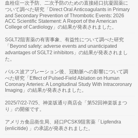
血栓症一次予防、二次予防のための直接経口抗凝固薬に
ついて調べた研究「Direct Oral Anticoagulants in Primary
and Secondary Prevention of Thrombotic Events: 2026
ACC Scientific Statement: A Report of the American
College of Cardiology」の結果が発表されました。
SGLT2阻害薬の有害事象、有益性について調べた研究
「Beyond safety: adverse events and unanticipated
advantages of SGLT2 inhibitors」の結果が発表されまし
た。
パルス波アブレーション後、冠動脈への影響について調
べた研究「Effect of Pulsed-Field Ablation on Human
Coronary Arteries: A Longitudinal Study With Intracoronary
Imaging」の結果が発表されました。
2025/7/22-7/25、神楽坂通り商店会「第52回神楽坂まつ
り」の開催です。
アメリカ食品衛生局、経口PCSK9阻害薬「Lipfendra
(enlicitide) 」の承認が発表されました。