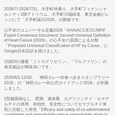
2026/7/-2026/7/31、大手町仲通り、大手町フィナンシャ
ルシティ1階アトリウム、大手町川端緑道、東京金融ビレ
ッジにて「大手町縁日2026」の開催です。
心不全のユニバーサル定義2026「AHA/ACC/ESC/WHF
Expert Consensus Document: Second Universal Definition
of Heart Failure (2026)」の心不全の原因による分類
「Proposed Universal Classification of HF by Cause」に
Google日本語訳を掛けました。
日経DIの連載「ニトログリセリン」「ワルファリン」の
発見秘話が興味深いです。
2026/8/1-12/20、「神田カレー街食べ歩きスタンプラリー
2026」の「神田カレー街公式ガイドブック2026」が到着
しました。
2型糖尿病なし、肥満、過体重、カグリリンチド・セマグ
ルチドの併用、有効性、安全性についてセマグルチド単
剤と比較した研究「Efficacy and safety of co-administered
cagrilintide and semaglutide versus semaglutide alone in