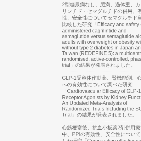
2型糖尿病なし、肥満、過体重、カ
リンチド・セマグルチドの併用、
性、安全性についてセマグルチド
比較した研究「Efficacy and safety o
administered cagrilintide and
semaglutide versus semaglutide al
adults with overweight or obesity wi
without type 2 diabetes in Japan a
Taiwan (REDEFINE 5): a multicentr
randomised, active-controlled, pha
trial」の結果が発表されました。
GLP-1受容体作動薬、腎機能別、
への有効性について調べた研究
「Cardiovascular Efficacy of GLP-1
Receptor Agonists by Kidney Funct
An Updated Meta-Analysis of
Randomized Trials Including the 
Trial」の結果が発表されました。
心筋梗塞後、抗血小板薬2剤併用療
中、PPIの有効性、安全性につい
した研究「Comparative effectivene