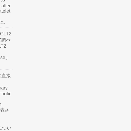
 after
atelet
した。
LT2
て調べ
LT2
ease」
の直接
mary
mbotic
n
が発表さ
につい