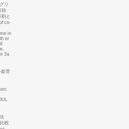
グリ
有効
単剤と
f co-
one in
th or
nd
e,
se 3a
心血管
ion:
SOUL
法
て比較
ss