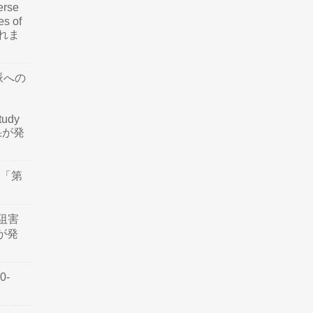
rse
es of
されま
脈への
tudy
結果が発
会「第
阻害
認が発
0-