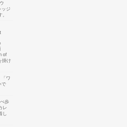
ウ
レッジ
す。
t
e
類
n of
訳を掛け
」「ワ
いで
食べ歩
カレ
着し