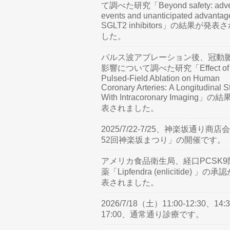
て調べた研究「Beyond safety: adve
events and unanticipated advantag
SGLT2 inhibitors」の結果が発表
した。
パルス波アブレーション後、冠動
影響について調べた研究「Effect of
Pulsed-Field Ablation on Human
Coronary Arteries: A Longitudinal S
With Intracoronary Imaging」の
表されました。
2025/7/22-7/25、神楽坂通り商店
52回神楽坂まつり」の開催です。
アメリカ食品衛生局、経口PCSK9
薬「Lipfendra (enlicitide) 」の承
表されました。
2026/7/18（土）11:00-12:30、14:3
17:00、通常通り診療です。