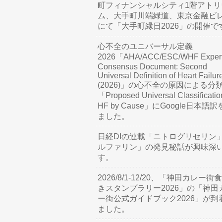
町フィナンシャルシティ1階アトリ
ム、大手町川端緑道、東京金融ビ
にて「大手町縁日2026」の開催で
心不全のユニバーサル定義
2026「AHA/ACC/ESC/WHF Exper
Consensus Document: Second
Universal Definition of Heart Failur
(2026)」の心不全の原因による分
「Proposed Universal Classificatio
HF by Cause」にGoogle日本語
ました。
日経DIの連載「ニトログリセリン
ルファリン」の発見秘話が興味深
す。
2026/8/1-12/20、「神田カレー街
きスタンプラリー2026」の「神田
ー街公式ガイドブック2026」が到
ました。