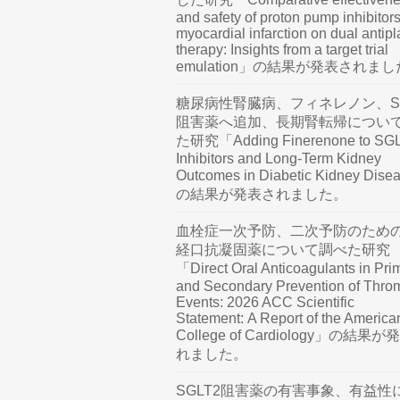
and safety of proton pump inhibitors
myocardial infarction on dual antipl
therapy: Insights from a target trial
emulation」の結果が発表されま
糖尿病性腎臓病、フィネレノン、SG
阻害薬へ追加、長期腎転帰につい
た研究「Adding Finerenone to SG
Inhibitors and Long-Term Kidney
Outcomes in Diabetic Kidney Dis
の結果が発表されました。
血栓症一次予防、二次予防のため
経口抗凝固薬について調べた研究
「Direct Oral Anticoagulants in Pri
and Secondary Prevention of Thro
Events: 2026 ACC Scientific
Statement: A Report of the America
College of Cardiology」の結果
れました。
SGLT2阻害薬の有害事象、有益性