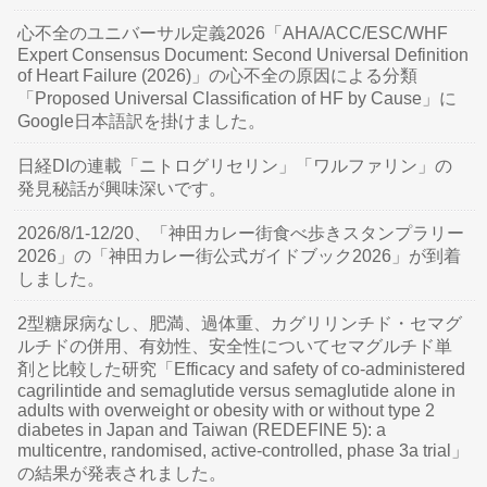
心不全のユニバーサル定義2026「AHA/ACC/ESC/WHF
Expert Consensus Document: Second Universal Definition
of Heart Failure (2026)」の心不全の原因による分類
「Proposed Universal Classification of HF by Cause」に
Google日本語訳を掛けました。
日経DIの連載「ニトログリセリン」「ワルファリン」の
発見秘話が興味深いです。
2026/8/1-12/20、「神田カレー街食べ歩きスタンプラリー
2026」の「神田カレー街公式ガイドブック2026」が到着
しました。
2型糖尿病なし、肥満、過体重、カグリリンチド・セマグ
ルチドの併用、有効性、安全性についてセマグルチド単
剤と比較した研究「Efficacy and safety of co-administered
cagrilintide and semaglutide versus semaglutide alone in
adults with overweight or obesity with or without type 2
diabetes in Japan and Taiwan (REDEFINE 5): a
multicentre, randomised, active-controlled, phase 3a trial」
の結果が発表されました。