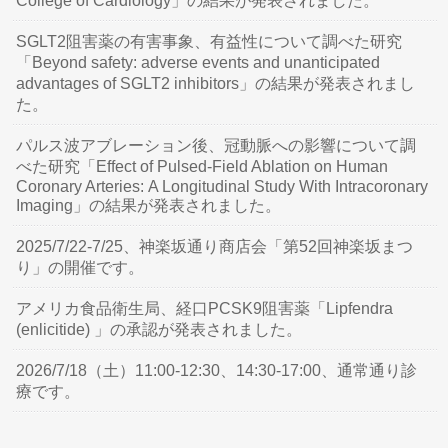
College of Cardiology」の結果が発表されました。
SGLT2阻害薬の有害事象、有益性について調べた研究
「Beyond safety: adverse events and unanticipated
advantages of SGLT2 inhibitors」の結果が発表されまし
た。
パルス波アブレーション後、冠動脈への影響について調
べた研究「Effect of Pulsed-Field Ablation on Human
Coronary Arteries: A Longitudinal Study With Intracoronary
Imaging」の結果が発表されました。
2025/7/22-7/25、神楽坂通り商店会「第52回神楽坂まつ
り」の開催です。
アメリカ食品衛生局、経口PCSK9阻害薬「Lipfendra
(enlicitide) 」の承認が発表されました。
2026/7/18（土）11:00-12:30、14:30-17:00、通常通り診
療です。