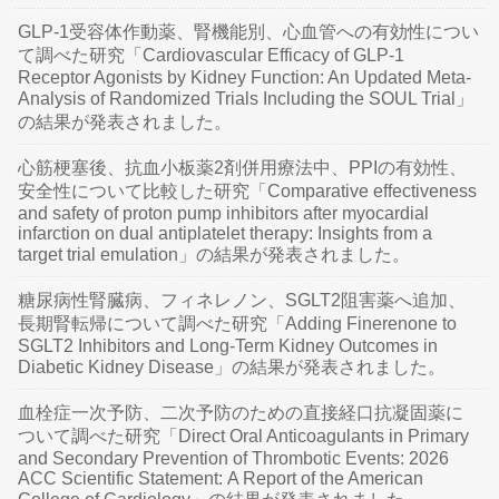
GLP-1受容体作動薬、腎機能別、心血管への有効性につい
て調べた研究「Cardiovascular Efficacy of GLP-1
Receptor Agonists by Kidney Function: An Updated Meta-
Analysis of Randomized Trials Including the SOUL Trial」
の結果が発表されました。
心筋梗塞後、抗血小板薬2剤併用療法中、PPIの有効性、
安全性について比較した研究「Comparative effectiveness
and safety of proton pump inhibitors after myocardial
infarction on dual antiplatelet therapy: Insights from a
target trial emulation」の結果が発表されました。
糖尿病性腎臓病、フィネレノン、SGLT2阻害薬へ追加、
長期腎転帰について調べた研究「Adding Finerenone to
SGLT2 Inhibitors and Long-Term Kidney Outcomes in
Diabetic Kidney Disease」の結果が発表されました。
血栓症一次予防、二次予防のための直接経口抗凝固薬に
ついて調べた研究「Direct Oral Anticoagulants in Primary
and Secondary Prevention of Thrombotic Events: 2026
ACC Scientific Statement: A Report of the American