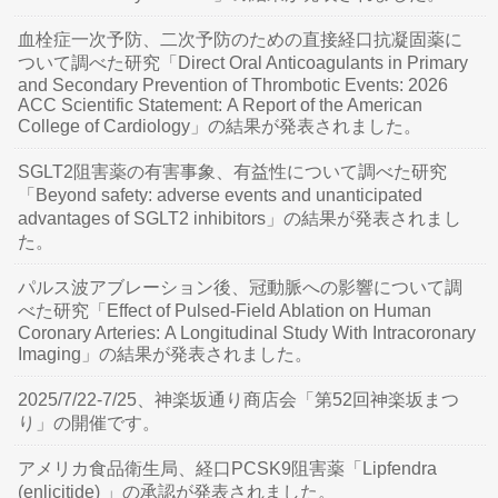
血栓症一次予防、二次予防のための直接経口抗凝固薬に
ついて調べた研究「Direct Oral Anticoagulants in Primary
and Secondary Prevention of Thrombotic Events: 2026
ACC Scientific Statement: A Report of the American
College of Cardiology」の結果が発表されました。
SGLT2阻害薬の有害事象、有益性について調べた研究
「Beyond safety: adverse events and unanticipated
advantages of SGLT2 inhibitors」の結果が発表されまし
た。
パルス波アブレーション後、冠動脈への影響について調
べた研究「Effect of Pulsed-Field Ablation on Human
Coronary Arteries: A Longitudinal Study With Intracoronary
Imaging」の結果が発表されました。
2025/7/22-7/25、神楽坂通り商店会「第52回神楽坂まつ
り」の開催です。
アメリカ食品衛生局、経口PCSK9阻害薬「Lipfendra
(enlicitide) 」の承認が発表されました。