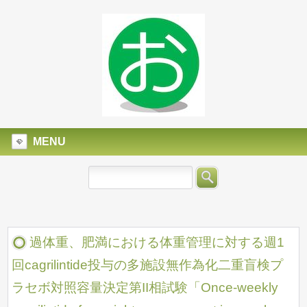
MENU
過体重、肥満における体重管理に対する週1
回cagrilintide投与の多施設無作為化二重盲検プ
ラセボ対照容量決定第II相試験「Once-weekly