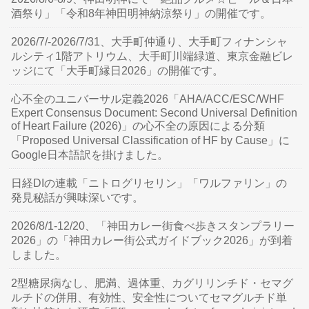
酒祭り」「令和8年神田明神納涼祭り」の開催です。
2026/7/-2026/7/31、大手町仲通り、大手町フィナンシャ
ルシティ1階アトリウム、大手町川端緑道、東京金融ビレ
ッジにて「大手町縁日2026」の開催です。
心不全のユニバーサル定義2026「AHA/ACC/ESC/WHF
Expert Consensus Document: Second Universal Definition
of Heart Failure (2026)」の心不全の原因による分類
「Proposed Universal Classification of HF by Cause」に
Google日本語訳を掛けました。
日経DIの連載「ニトログリセリン」「ワルファリン」の
発見秘話が興味深いです。
2026/8/1-12/20、「神田カレー街食べ歩きスタンプラリー
2026」の「神田カレー街公式ガイドブック2026」が到着
しました。
2型糖尿病なし、肥満、過体重、カグリリンチド・セマグ
ルチドの併用、有効性、安全性についてセマグルチド単