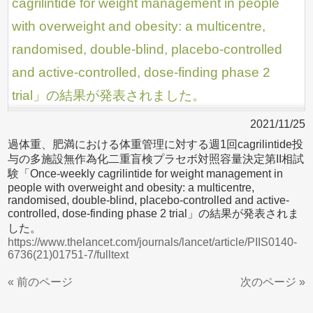
cagrilintide for weight management in people
with overweight and obesity: a multicentre,
randomised, double-blind, placebo-controlled
and active-controlled, dose-finding phase 2
trial」の結果が発表されました。
2021/11/25
過体重、肥満における体重管理に対する週1回cagrilintide投
与の多施設無作為化二重盲検プラセボ対照容量決定第II相試
験「Once-weekly cagrilintide for weight management in
people with overweight and obesity: a multicentre,
randomised, double-blind, placebo-controlled and active-
controlled, dose-finding phase 2 trial」の結果が発表されま
した。
https://www.thelancet.com/journals/lancet/article/PIIS0140-
6736(21)01751-7/fulltext
« 前のページ
次のページ »