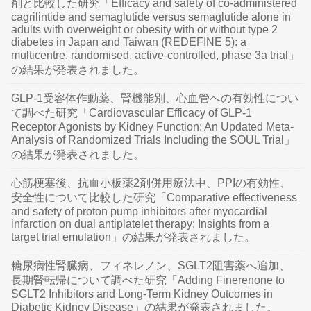
剤と比較した研究「Efficacy and safety of co-administered
cagrilintide and semaglutide versus semaglutide alone in
adults with overweight or obesity with or without type 2
diabetes in Japan and Taiwan (REDEFINE 5): a
multicentre, randomised, active-controlled, phase 3a trial」
の結果が発表されました。
GLP-1受容体作動薬、腎機能別、心血管への有効性につい
て調べた研究「Cardiovascular Efficacy of GLP-1
Receptor Agonists by Kidney Function: An Updated Meta-
Analysis of Randomized Trials Including the SOUL Trial」
の結果が発表されました。
心筋梗塞後、抗血小板薬2剤併用療法中、PPIの有効性、
安全性について比較した研究「Comparative effectiveness
and safety of proton pump inhibitors after myocardial
infarction on dual antiplatelet therapy: Insights from a
target trial emulation」の結果が発表されました。
糖尿病性腎臓病、フィネレノン、SGLT2阻害薬へ追加、
長期腎転帰について調べた研究「Adding Finerenone to
SGLT2 Inhibitors and Long-Term Kidney Outcomes in
Diabetic Kidney Disease」の結果が発表されました。