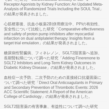
Receptor Agonists by Kidney Function: An Updated Meta-
Analysis of Randomized Trials Including the SOUL Trial」
の結果が発表されました。
心筋梗塞後、抗血小板薬2剤併用療法中、PPIの有効性、
安全性について比較した研究「Comparative effectiveness
and safety of proton pump inhibitors after myocardial
infarction on dual antiplatelet therapy: Insights from a
target trial emulation」の結果が発表されました。
糖尿病性腎臓病、フィネレノン、SGLT2阻害薬へ追加、
長期腎転帰について調べた研究「Adding Finerenone to
SGLT2 Inhibitors and Long-Term Kidney Outcomes in
Diabetic Kidney Disease」の結果が発表されました。
血栓症一次予防、二次予防のための直接経口抗凝固薬に
ついて調べた研究「Direct Oral Anticoagulants in Primary
and Secondary Prevention of Thrombotic Events: 2026
ACC Scientific Statement: A Report of the American
College of Cardiology」の結果が発表されました。
SGLT2阻害薬の有害事象、有益性について調べた研究