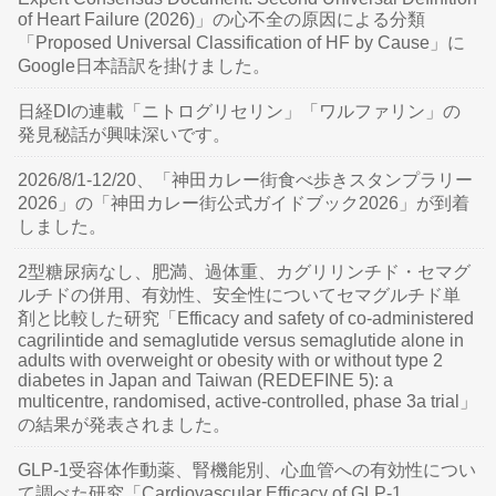
of Heart Failure (2026)」の心不全の原因による分類
「Proposed Universal Classification of HF by Cause」に
Google日本語訳を掛けました。
日経DIの連載「ニトログリセリン」「ワルファリン」の
発見秘話が興味深いです。
2026/8/1-12/20、「神田カレー街食べ歩きスタンプラリー
2026」の「神田カレー街公式ガイドブック2026」が到着
しました。
2型糖尿病なし、肥満、過体重、カグリリンチド・セマグ
ルチドの併用、有効性、安全性についてセマグルチド単
剤と比較した研究「Efficacy and safety of co-administered
cagrilintide and semaglutide versus semaglutide alone in
adults with overweight or obesity with or without type 2
diabetes in Japan and Taiwan (REDEFINE 5): a
multicentre, randomised, active-controlled, phase 3a trial」
の結果が発表されました。
GLP-1受容体作動薬、腎機能別、心血管への有効性につい
て調べた研究「Cardiovascular Efficacy of GLP-1