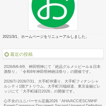
2021/3/1、ホームページをリニューアルしました。
最近の投稿
2026/8/6-8/9、神田明神にて「絶品グルメ☆ビール＆日本
酒祭り」「令和8年神田明神納涼祭り」の開催です。
2026/7/-2026/7/31、大手町仲通り、大手町フィナンシャ
ルシティ1階アトリウム、大手町川端緑道、東京金融ビレ
ッジにて「大手町縁日2026」の開催です。
心不全のユニバーサル定義2026「AHA/ACC/ESC/WHF
Expert Consensus Document: Second Universal Definition