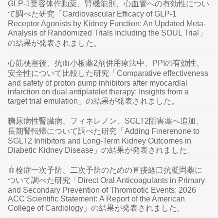
GLP-1受容体作動薬、腎機能別、心血管への有効性につい
て調べた研究「Cardiovascular Efficacy of GLP-1
Receptor Agonists by Kidney Function: An Updated Meta-
Analysis of Randomized Trials Including the SOUL Trial」
の結果が発表されました。
心筋梗塞後、抗血小板薬2剤併用療法中、PPIの有効性、
安全性について比較した研究「Comparative effectiveness
and safety of proton pump inhibitors after myocardial
infarction on dual antiplatelet therapy: Insights from a
target trial emulation」の結果が発表されました。
糖尿病性腎臓病、フィネレノン、SGLT2阻害薬へ追加、
長期腎転帰について調べた研究「Adding Finerenone to
SGLT2 Inhibitors and Long-Term Kidney Outcomes in
Diabetic Kidney Disease」の結果が発表されました。
血栓症一次予防、二次予防のための直接経口抗凝固薬に
ついて調べた研究「Direct Oral Anticoagulants in Primary
and Secondary Prevention of Thrombotic Events: 2026
ACC Scientific Statement: A Report of the American
College of Cardiology」の結果が発表されました。