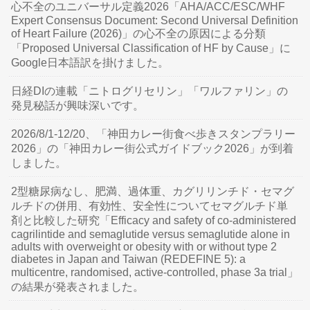
心不全のユニバーサル定義2026「AHA/ACC/ESC/WHF
Expert Consensus Document: Second Universal Definition
of Heart Failure (2026)」の心不全の原因による分類
「Proposed Universal Classification of HF by Cause」に
Google日本語訳を掛けました。
日経DIの連載「ニトログリセリン」「ワルファリン」の
発見秘話が興味深いです。
2026/8/1-12/20、「神田カレー街食べ歩きスタンプラリー
2026」の「神田カレー街公式ガイドブック2026」が到着
しました。
2型糖尿病なし、肥満、過体重、カグリリンチド・セマグ
ルチドの併用、有効性、安全性についてセマグルチド単
剤と比較した研究「Efficacy and safety of co-administered
cagrilintide and semaglutide versus semaglutide alone in
adults with overweight or obesity with or without type 2
diabetes in Japan and Taiwan (REDEFINE 5): a
multicentre, randomised, active-controlled, phase 3a trial」
の結果が発表されました。