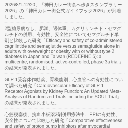
2026/8/1-12/20、「神田カレー街食べ歩きスタンプラリー
2026」の「神田カレー街公式ガイドブック2026」が到着
しました。
2型糖尿病なし、肥満、過体重、カグリリンチド・セマグ
ルチドの併用、有効性、安全性についてセマグルチド単
剤と比較した研究「Efficacy and safety of co-administered
cagrilintide and semaglutide versus semaglutide alone in
adults with overweight or obesity with or without type 2
diabetes in Japan and Taiwan (REDEFINE 5): a
multicentre, randomised, active-controlled, phase 3a trial」
の結果が発表されました。
GLP-1受容体作動薬、腎機能別、心血管への有効性につい
て調べた研究「Cardiovascular Efficacy of GLP-1
Receptor Agonists by Kidney Function: An Updated Meta-
Analysis of Randomized Trials Including the SOUL Trial」
の結果が発表されました。
心筋梗塞後、抗血小板薬2剤併用療法中、PPIの有効性、
安全性について比較した研究「Comparative effectiveness
and safety of proton pump inhibitors after myocardial