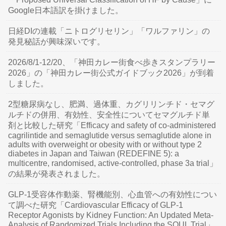
Google日本語訳を掛けました。
日経DIの連載「ニトログリセリン」「ワルファリン」の
発見秘話が興味深いです。
2026/8/1-12/20、「神田カレー街食べ歩きスタンプラリー
2026」の「神田カレー街公式ガイドブック2026」が到着
しました。
2型糖尿病なし、肥満、過体重、カグリリンチド・セマグ
ルチドの併用、有効性、安全性についてセマグルチド単
剤と比較した研究「Efficacy and safety of co-administered
cagrilintide and semaglutide versus semaglutide alone in
adults with overweight or obesity with or without type 2
diabetes in Japan and Taiwan (REDEFINE 5): a
multicentre, randomised, active-controlled, phase 3a trial」
の結果が発表されました。
GLP-1受容体作動薬、腎機能別、心血管への有効性につい
て調べた研究「Cardiovascular Efficacy of GLP-1
Receptor Agonists by Kidney Function: An Updated Meta-
Analysis of Randomized Trials Including the SOUL Trial」