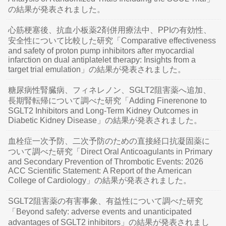
の結果が発表されました。
心筋梗塞後、抗血小板薬2剤併用療法中、PPIの有効性、
安全性について比較した研究「Comparative effectiveness
and safety of proton pump inhibitors after myocardial
infarction on dual antiplatelet therapy: Insights from a
target trial emulation」の結果が発表されました。
糖尿病性腎臓病、フィネレノン、SGLT2阻害薬へ追加、
長期腎転帰について調べた研究「Adding Finerenone to
SGLT2 Inhibitors and Long-Term Kidney Outcomes in
Diabetic Kidney Disease」の結果が発表されました。
血栓症一次予防、二次予防のための直接経口抗凝固薬に
ついて調べた研究「Direct Oral Anticoagulants in Primary
and Secondary Prevention of Thrombotic Events: 2026
ACC Scientific Statement: A Report of the American
College of Cardiology」の結果が発表されました。
SGLT2阻害薬の有害事象、有益性について調べた研究
「Beyond safety: adverse events and unanticipated
advantages of SGLT2 inhibitors」の結果が発表されまし