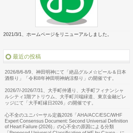
2021/3/1、ホームページをリニューアルしました。
最近の投稿
2026/8/6-8/9、神田明神にて「絶品グルメ☆ビール＆日本
酒祭り」「令和8年神田明神納涼祭り」の開催です。
2026/7/-2026/7/31、大手町仲通り、大手町フィナンシャ
ルシティ1階アトリウム、大手町川端緑道、東京金融ビレ
ッジにて「大手町縁日2026」の開催です。
心不全のユニバーサル定義2026「AHA/ACC/ESC/WHF
Expert Consensus Document: Second Universal Definition
of Heart Failure (2026)」の心不全の原因による分類
「Proposed Universal Classification of HF by Cause」に