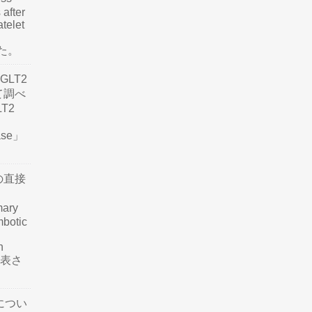
 after
atelet
した。
LT2
て調べ
LT2
ease」
の直接
mary
mbotic
n
が発表さ
につい