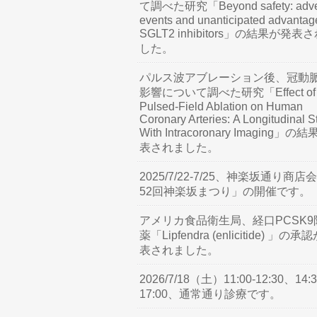
て調べた研究「Beyond safety: adve
events and unanticipated advantag
SGLT2 inhibitors」の結果が発表
した。
パルス波アブレーション後、冠動
影響について調べた研究「Effect of
Pulsed-Field Ablation on Human
Coronary Arteries: A Longitudinal S
With Intracoronary Imaging」の
表されました。
2025/7/22-7/25、神楽坂通り商店
52回神楽坂まつり」の開催です。
アメリカ食品衛生局、経口PCSK9
薬「Lipfendra (enlicitide) 」の承
表されました。
2026/7/18（土）11:00-12:30、14:3
17:00、通常通り診療です。