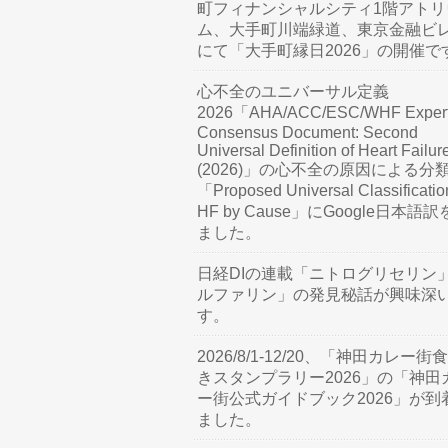
町フィナンシャルシティ1階アトリ
ム、大手町川端緑道、東京金融ビ
にて「大手町縁日2026」の開催で
心不全のユニバーサル定義
2026「AHA/ACC/ESC/WHF Exper
Consensus Document: Second
Universal Definition of Heart Failur
(2026)」の心不全の原因による分
「Proposed Universal Classificatio
HF by Cause」にGoogle日本語
ました。
日経DIの連載「ニトログリセリン
ルファリン」の発見秘話が興味深
す。
2026/8/1-12/20、「神田カレー街
きスタンプラリー2026」の「神田
ー街公式ガイドブック2026」が到
ました。