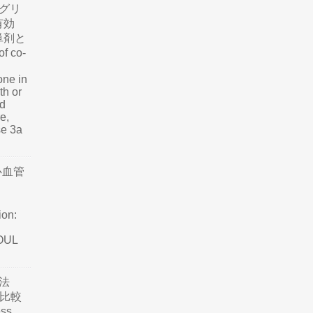
グリ
有効
単剤と
f co-
one in
th or
nd
e,
se 3a
心血管
ion:
SOUL
法
て比較
ss