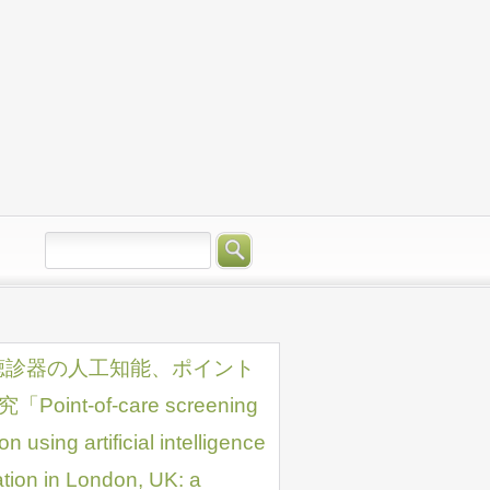
聴診器の人工知能、ポイント
-of-care screening
on using artificial intelligence
ion in London, UK: a