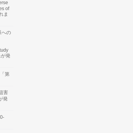
rse
es of
されま
脈への
tudy
結果が発
会「第
阻害
認が発
0-