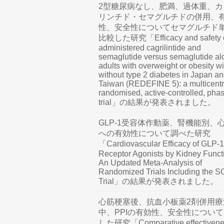
2型糖尿病なし、肥満、過体重、カ
リンチド・セマグルチドの併用、
性、安全性についてセマグルチド
比較した研究「Efficacy and safety o
administered cagrilintide and
semaglutide versus semaglutide al
adults with overweight or obesity wi
without type 2 diabetes in Japan a
Taiwan (REDEFINE 5): a multicentr
randomised, active-controlled, pha
trial」の結果が発表されました。
GLP-1受容体作動薬、腎機能別、
への有効性について調べた研究
「Cardiovascular Efficacy of GLP-1
Receptor Agonists by Kidney Funct
An Updated Meta-Analysis of
Randomized Trials Including the 
Trial」の結果が発表されました。
心筋梗塞後、抗血小板薬2剤併用療
中、PPIの有効性、安全性につい
した研究「Comparative effectivene