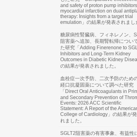
and safety of proton pump inhibitors
myocardial infarction on dual antipl
therapy: Insights from a target trial
emulation」の結果が発表されま
糖尿病性腎臓病、フィネレノン、SG
阻害薬へ追加、長期腎転帰につい
た研究「Adding Finerenone to SG
Inhibitors and Long-Term Kidney
Outcomes in Diabetic Kidney Dis
の結果が発表されました。
血栓症一次予防、二次予防のため
経口抗凝固薬について調べた研究
「Direct Oral Anticoagulants in Pri
and Secondary Prevention of Thro
Events: 2026 ACC Scientific
Statement: A Report of the America
College of Cardiology」の結果
れました。
SGLT2阻害薬の有害事象、有益性