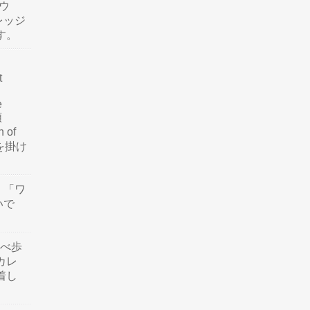
ウ
レッジ
す。
t
e
類
n of
訳を掛け
」「ワ
いで
食べ歩
カレ
着し