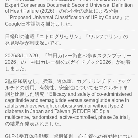
Expert Consensus Document: Second Universal Definition
of Heart Failure (2026)」の心不全の原因による分類
「Proposed Universal Classification of HF by Cause」に
Google日本語訳を掛けました。
日経DIの連載「ニトログリセリン」「ワルファリン」の
発見秘話が興味深いです。
2026/8/1-12/20、「神田カレー街食べ歩きスタンプラリー
2026」の「神田カレー街公式ガイドブック2026」が到着
しました。
2型糖尿病なし、肥満、過体重、カグリリンチド・セマグ
ルチドの併用、有効性、安全性についてセマグルチド単
剤と比較した研究「Efficacy and safety of co-administered
cagrilintide and semaglutide versus semaglutide alone in
adults with overweight or obesity with or without type 2
diabetes in Japan and Taiwan (REDEFINE 5): a
multicentre, randomised, active-controlled, phase 3a trial」
の結果が発表されました。
GLP-1受容体作動薬、腎機能別、心血管への有効性につい