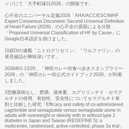
ッジにて「大手町縁日2026」の開催です。
心不全のユニバーサル定義2026「AHA/ACC/ESC/WHF
Expert Consensus Document: Second Universal Definition
of Heart Failure (2026)」の心不全の原因による分類
「Proposed Universal Classification of HF by Cause」に
Google日本語訳を掛けました。
日経DIの連載「ニトログリセリン」「ワルファリン」の
発見秘話が興味深いです。
2026/8/1-12/20、「神田カレー街食べ歩きスタンプラリー
2026」の「神田カレー街公式ガイドブック2026」が到着
しました。
2型糖尿病なし、肥満、過体重、カグリリンチド・セマグ
ルチドの併用、有効性、安全性についてセマグルチド単
剤と比較した研究「Efficacy and safety of co-administered
cagrilintide and semaglutide versus semaglutide alone in
adults with overweight or obesity with or without type 2
diabetes in Japan and Taiwan (REDEFINE 5): a
multicentre, randomised, active-controlled, phase 3a trial」