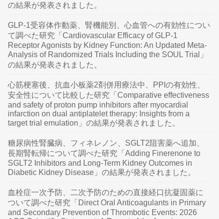
の結果が発表されました。
GLP-1受容体作動薬、腎機能別、心血管への有効性につい
て調べた研究「Cardiovascular Efficacy of GLP-1
Receptor Agonists by Kidney Function: An Updated Meta-
Analysis of Randomized Trials Including the SOUL Trial」
の結果が発表されました。
心筋梗塞後、抗血小板薬2剤併用療法中、PPIの有効性、
安全性について比較した研究「Comparative effectiveness
and safety of proton pump inhibitors after myocardial
infarction on dual antiplatelet therapy: Insights from a
target trial emulation」の結果が発表されました。
糖尿病性腎臓病、フィネレノン、SGLT2阻害薬へ追加、
長期腎転帰について調べた研究「Adding Finerenone to
SGLT2 Inhibitors and Long-Term Kidney Outcomes in
Diabetic Kidney Disease」の結果が発表されました。
血栓症一次予防、二次予防のための直接経口抗凝固薬に
ついて調べた研究「Direct Oral Anticoagulants in Primary
and Secondary Prevention of Thrombotic Events: 2026