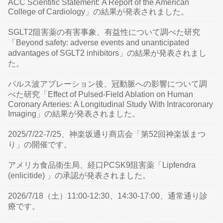
ACC Scientific Statement: A Report of the American
College of Cardiology」の結果が発表されました。
SGLT2阻害薬の有害事象、有益性について調べた研究
「Beyond safety: adverse events and unanticipated
advantages of SGLT2 inhibitors」の結果が発表されまし
た。
パルス波アブレーション後、冠動脈への影響について調
べた研究「Effect of Pulsed-Field Ablation on Human
Coronary Arteries: A Longitudinal Study With Intracoronary
Imaging」の結果が発表されました。
2025/7/22-7/25、神楽坂通り商店会「第52回神楽坂まつ
り」の開催です。
アメリカ食品衛生局、経口PCSK9阻害薬「Lipfendra
(enlicitide) 」の承認が発表されました。
2026/7/18（土）11:00-12:30、14:30-17:00、通常通り診
療です。