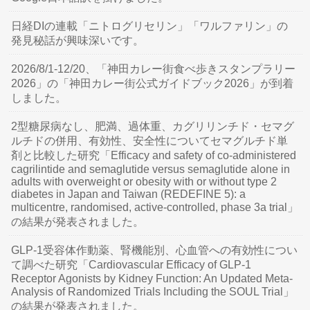
日経DIの連載「ニトログリセリン」「ワルファリン」の
発見秘話が興味深いです。
2026/8/1-12/20、「神田カレー街食べ歩きスタンプラリー
2026」の「神田カレー街公式ガイドブック2026」が到着
しました。
2型糖尿病なし、肥満、過体重、カグリリンチド・セマグ
ルチドの併用、有効性、安全性についてセマグルチド単
剤と比較した研究「Efficacy and safety of co-administered
cagrilintide and semaglutide versus semaglutide alone in
adults with overweight or obesity with or without type 2
diabetes in Japan and Taiwan (REDEFINE 5): a
multicentre, randomised, active-controlled, phase 3a trial」
の結果が発表されました。
GLP-1受容体作動薬、腎機能別、心血管への有効性につい
て調べた研究「Cardiovascular Efficacy of GLP-1
Receptor Agonists by Kidney Function: An Updated Meta-
Analysis of Randomized Trials Including the SOUL Trial」
の結果が発表されました。