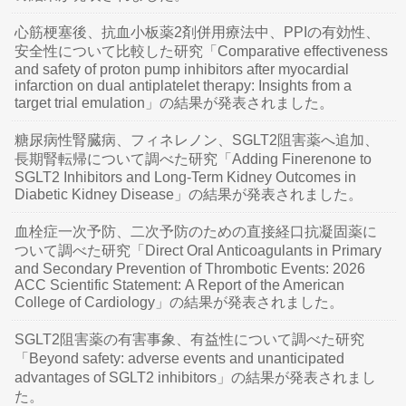
心筋梗塞後、抗血小板薬2剤併用療法中、PPIの有効性、
安全性について比較した研究「Comparative effectiveness
and safety of proton pump inhibitors after myocardial
infarction on dual antiplatelet therapy: Insights from a
target trial emulation」の結果が発表されました。
糖尿病性腎臓病、フィネレノン、SGLT2阻害薬へ追加、
長期腎転帰について調べた研究「Adding Finerenone to
SGLT2 Inhibitors and Long-Term Kidney Outcomes in
Diabetic Kidney Disease」の結果が発表されました。
血栓症一次予防、二次予防のための直接経口抗凝固薬に
ついて調べた研究「Direct Oral Anticoagulants in Primary
and Secondary Prevention of Thrombotic Events: 2026
ACC Scientific Statement: A Report of the American
College of Cardiology」の結果が発表されました。
SGLT2阻害薬の有害事象、有益性について調べた研究
「Beyond safety: adverse events and unanticipated
advantages of SGLT2 inhibitors」の結果が発表されまし
た。