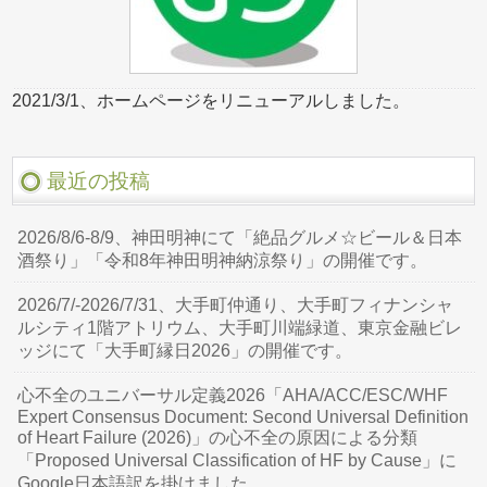
2021/3/1、ホームページをリニューアルしました。
最近の投稿
2026/8/6-8/9、神田明神にて「絶品グルメ☆ビール＆日本
酒祭り」「令和8年神田明神納涼祭り」の開催です。
2026/7/-2026/7/31、大手町仲通り、大手町フィナンシャ
ルシティ1階アトリウム、大手町川端緑道、東京金融ビレ
ッジにて「大手町縁日2026」の開催です。
心不全のユニバーサル定義2026「AHA/ACC/ESC/WHF
Expert Consensus Document: Second Universal Definition
of Heart Failure (2026)」の心不全の原因による分類
「Proposed Universal Classification of HF by Cause」に
Google日本語訳を掛けました。