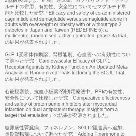
2型糖尿病なし、肥満、過体重、カグリリンチド・セマグ
ルチドの併用、有効性、安全性についてセマグルチド単
剤と比較した研究「Efficacy and safety of co-administered
cagrilintide and semaglutide versus semaglutide alone in
adults with overweight or obesity with or without type 2
diabetes in Japan and Taiwan (REDEFINE 5): a
multicentre, randomised, active-controlled, phase 3a trial」
の結果が発表されました。
GLP-1受容体作動薬、腎機能別、心血管への有効性につい
て調べた研究「Cardiovascular Efficacy of GLP-1
Receptor Agonists by Kidney Function: An Updated Meta-
Analysis of Randomized Trials Including the SOUL Trial」
の結果が発表されました。
心筋梗塞後、抗血小板薬2剤併用療法中、PPIの有効性、
安全性について比較した研究「Comparative effectiveness
and safety of proton pump inhibitors after myocardial
infarction on dual antiplatelet therapy: Insights from a
target trial emulation」の結果が発表されました。
糖尿病性腎臓病、フィネレノン、SGLT2阻害薬へ追加、
長期腎転帰について調べた研究「Adding Finerenone to