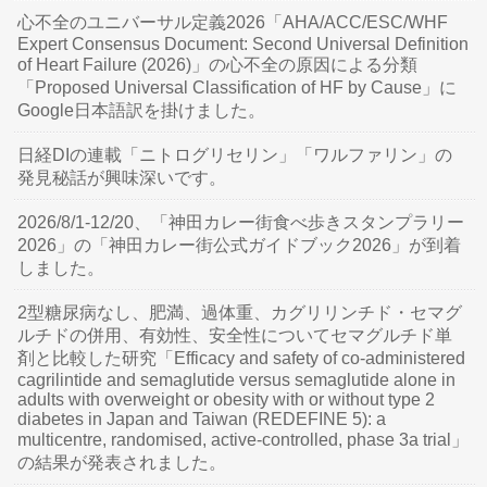
心不全のユニバーサル定義2026「AHA/ACC/ESC/WHF
Expert Consensus Document: Second Universal Definition
of Heart Failure (2026)」の心不全の原因による分類
「Proposed Universal Classification of HF by Cause」に
Google日本語訳を掛けました。
日経DIの連載「ニトログリセリン」「ワルファリン」の
発見秘話が興味深いです。
2026/8/1-12/20、「神田カレー街食べ歩きスタンプラリー
2026」の「神田カレー街公式ガイドブック2026」が到着
しました。
2型糖尿病なし、肥満、過体重、カグリリンチド・セマグ
ルチドの併用、有効性、安全性についてセマグルチド単
剤と比較した研究「Efficacy and safety of co-administered
cagrilintide and semaglutide versus semaglutide alone in
adults with overweight or obesity with or without type 2
diabetes in Japan and Taiwan (REDEFINE 5): a
multicentre, randomised, active-controlled, phase 3a trial」
の結果が発表されました。