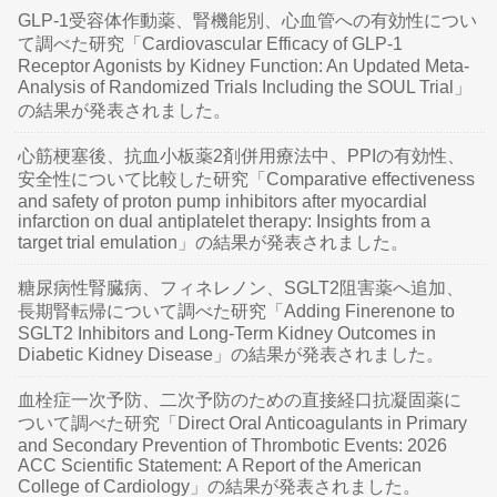
GLP-1受容体作動薬、腎機能別、心血管への有効性につい
て調べた研究「Cardiovascular Efficacy of GLP-1
Receptor Agonists by Kidney Function: An Updated Meta-
Analysis of Randomized Trials Including the SOUL Trial」
の結果が発表されました。
心筋梗塞後、抗血小板薬2剤併用療法中、PPIの有効性、
安全性について比較した研究「Comparative effectiveness
and safety of proton pump inhibitors after myocardial
infarction on dual antiplatelet therapy: Insights from a
target trial emulation」の結果が発表されました。
糖尿病性腎臓病、フィネレノン、SGLT2阻害薬へ追加、
長期腎転帰について調べた研究「Adding Finerenone to
SGLT2 Inhibitors and Long-Term Kidney Outcomes in
Diabetic Kidney Disease」の結果が発表されました。
血栓症一次予防、二次予防のための直接経口抗凝固薬に
ついて調べた研究「Direct Oral Anticoagulants in Primary
and Secondary Prevention of Thrombotic Events: 2026
ACC Scientific Statement: A Report of the American
College of Cardiology」の結果が発表されました。