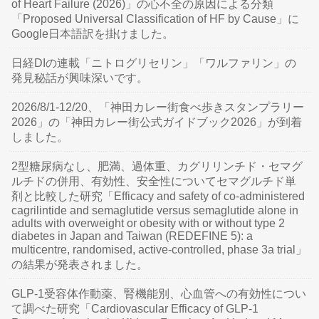
of Heart Failure (2026)」の心不全の原因による分類
「Proposed Universal Classification of HF by Cause」に
Google日本語訳を掛けました。
日経DIの連載「ニトログリセリン」「ワルファリン」の
発見秘話が興味深いです。
2026/8/1-12/20、「神田カレー街食べ歩きスタンプラリー
2026」の「神田カレー街公式ガイドブック2026」が到着
しました。
2型糖尿病なし、肥満、過体重、カグリリンチド・セマグ
ルチドの併用、有効性、安全性についてセマグルチド単
剤と比較した研究「Efficacy and safety of co-administered
cagrilintide and semaglutide versus semaglutide alone in
adults with overweight or obesity with or without type 2
diabetes in Japan and Taiwan (REDEFINE 5): a
multicentre, randomised, active-controlled, phase 3a trial」
の結果が発表されました。
GLP-1受容体作動薬、腎機能別、心血管への有効性につい
て調べた研究「Cardiovascular Efficacy of GLP-1