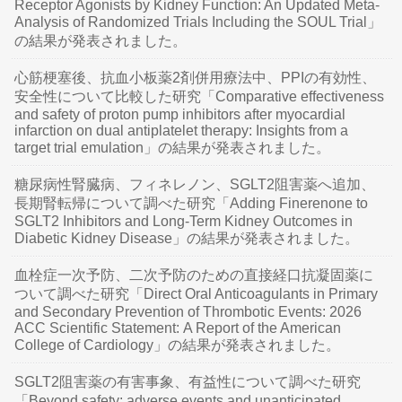
Receptor Agonists by Kidney Function: An Updated Meta-
Analysis of Randomized Trials Including the SOUL Trial」
の結果が発表されました。
心筋梗塞後、抗血小板薬2剤併用療法中、PPIの有効性、
安全性について比較した研究「Comparative effectiveness
and safety of proton pump inhibitors after myocardial
infarction on dual antiplatelet therapy: Insights from a
target trial emulation」の結果が発表されました。
糖尿病性腎臓病、フィネレノン、SGLT2阻害薬へ追加、
長期腎転帰について調べた研究「Adding Finerenone to
SGLT2 Inhibitors and Long-Term Kidney Outcomes in
Diabetic Kidney Disease」の結果が発表されました。
血栓症一次予防、二次予防のための直接経口抗凝固薬に
ついて調べた研究「Direct Oral Anticoagulants in Primary
and Secondary Prevention of Thrombotic Events: 2026
ACC Scientific Statement: A Report of the American
College of Cardiology」の結果が発表されました。
SGLT2阻害薬の有害事象、有益性について調べた研究
「Beyond safety: adverse events and unanticipated