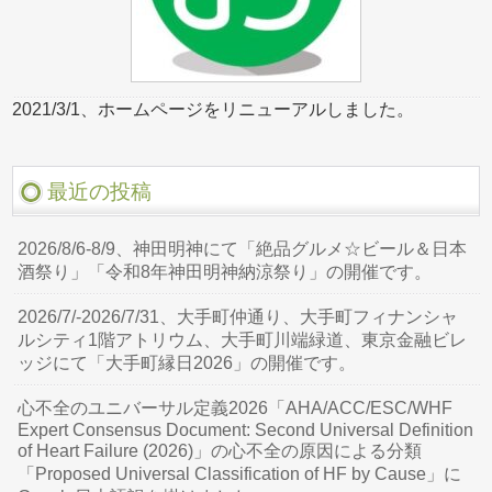
2021/3/1、ホームページをリニューアルしました。
最近の投稿
2026/8/6-8/9、神田明神にて「絶品グルメ☆ビール＆日本
酒祭り」「令和8年神田明神納涼祭り」の開催です。
2026/7/-2026/7/31、大手町仲通り、大手町フィナンシャ
ルシティ1階アトリウム、大手町川端緑道、東京金融ビレ
ッジにて「大手町縁日2026」の開催です。
心不全のユニバーサル定義2026「AHA/ACC/ESC/WHF
Expert Consensus Document: Second Universal Definition
of Heart Failure (2026)」の心不全の原因による分類
「Proposed Universal Classification of HF by Cause」に