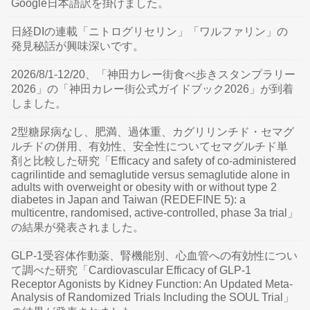
Google日本語訳を掛けました。
日経DIの連載「ニトログリセリン」「ワルファリン」の
発見秘話が興味深いです。
2026/8/1-12/20、「神田カレー街食べ歩きスタンプラリー
2026」の「神田カレー街公式ガイドブック2026」が到着
しました。
2型糖尿病なし、肥満、過体重、カグリリンチド・セマグ
ルチドの併用、有効性、安全性についてセマグルチド単
剤と比較した研究「Efficacy and safety of co-administered
cagrilintide and semaglutide versus semaglutide alone in
adults with overweight or obesity with or without type 2
diabetes in Japan and Taiwan (REDEFINE 5): a
multicentre, randomised, active-controlled, phase 3a trial」
の結果が発表されました。
GLP-1受容体作動薬、腎機能別、心血管への有効性につい
て調べた研究「Cardiovascular Efficacy of GLP-1
Receptor Agonists by Kidney Function: An Updated Meta-
Analysis of Randomized Trials Including the SOUL Trial」