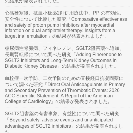
の結果が発表されました。
心筋梗塞後、抗血小板薬2剤併用療法中、PPIの有効性、
安全性について比較した研究「Comparative effectiveness
and safety of proton pump inhibitors after myocardial
infarction on dual antiplatelet therapy: Insights from a
target trial emulation」の結果が発表されました。
糖尿病性腎臓病、フィネレノン、SGLT2阻害薬へ追加、
長期腎転帰について調べた研究「Adding Finerenone to
SGLT2 Inhibitors and Long-Term Kidney Outcomes in
Diabetic Kidney Disease」の結果が発表されました。
血栓症一次予防、二次予防のための直接経口抗凝固薬に
ついて調べた研究「Direct Oral Anticoagulants in Primary
and Secondary Prevention of Thrombotic Events: 2026
ACC Scientific Statement: A Report of the American
College of Cardiology」の結果が発表されました。
SGLT2阻害薬の有害事象、有益性について調べた研究
「Beyond safety: adverse events and unanticipated
advantages of SGLT2 inhibitors」の結果が発表されまし
た。