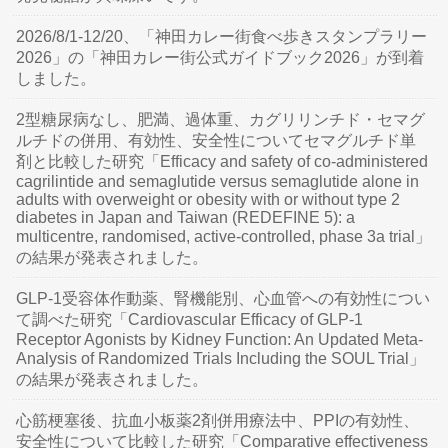
2026/8/1-12/20、「神田カレー街食べ歩きスタンプラリー
2026」の「神田カレー街公式ガイドブック2026」が到着
しました。
2型糖尿病なし、肥満、過体重、カグリリンチド・セマグ
ルチドの併用、有効性、安全性についてセマグルチド単
剤と比較した研究「Efficacy and safety of co-administered
cagrilintide and semaglutide versus semaglutide alone in
adults with overweight or obesity with or without type 2
diabetes in Japan and Taiwan (REDEFINE 5): a
multicentre, randomised, active-controlled, phase 3a trial」
の結果が発表されました。
GLP-1受容体作動薬、腎機能別、心血管への有効性につい
て調べた研究「Cardiovascular Efficacy of GLP-1
Receptor Agonists by Kidney Function: An Updated Meta-
Analysis of Randomized Trials Including the SOUL Trial」
の結果が発表されました。
心筋梗塞後、抗血小板薬2剤併用療法中、PPIの有効性、
安全性について比較した研究「Comparative effectiveness