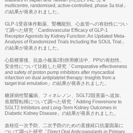
multicentre, randomised, active-controlled, phase 3a trial」
の結果が発表されました。
GLP-1受容体作動薬、腎機能別、心血管への有効性につい
て調べた研究「Cardiovascular Efficacy of GLP-1
Receptor Agonists by Kidney Function: An Updated Meta-
Analysis of Randomized Trials Including the SOUL Trial」
の結果が発表されました。
心筋梗塞後、抗血小板薬2剤併用療法中、PPIの有効性、
安全性について比較した研究「Comparative effectiveness
and safety of proton pump inhibitors after myocardial
infarction on dual antiplatelet therapy: Insights from a
target trial emulation」の結果が発表されました。
糖尿病性腎臓病、フィネレノン、SGLT2阻害薬へ追加、
長期腎転帰について調べた研究「Adding Finerenone to
SGLT2 Inhibitors and Long-Term Kidney Outcomes in
Diabetic Kidney Disease」の結果が発表されました。
血栓症一次予防、二次予防のための直接経口抗凝固薬に
ついて調べた研究「Direct Oral Anticoagulants in Primary