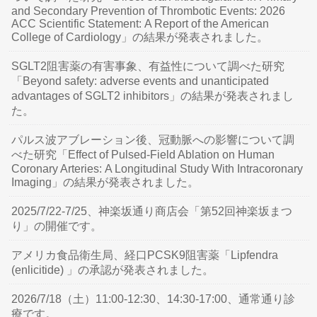
and Secondary Prevention of Thrombotic Events: 2026
ACC Scientific Statement: A Report of the American
College of Cardiology」の結果が発表されました。
SGLT2阻害薬の有害事象、有益性について調べた研究
「Beyond safety: adverse events and unanticipated
advantages of SGLT2 inhibitors」の結果が発表されまし
た。
パルス波アブレーション後、冠動脈への影響について調
べた研究「Effect of Pulsed-Field Ablation on Human
Coronary Arteries: A Longitudinal Study With Intracoronary
Imaging」の結果が発表されました。
2025/7/22-7/25、神楽坂通り商店会「第52回神楽坂まつ
り」の開催です。
アメリカ食品衛生局、経口PCSK9阻害薬「Lipfendra
(enlicitide) 」の承認が発表されました。
2026/7/18（土）11:00-12:30、14:30-17:00、通常通り診
療です。