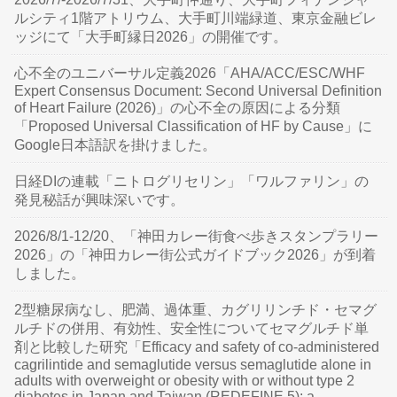
ルシティ1階アトリウム、大手町川端緑道、東京金融ビレ
ッジにて「大手町縁日2026」の開催です。
心不全のユニバーサル定義2026「AHA/ACC/ESC/WHF
Expert Consensus Document: Second Universal Definition
of Heart Failure (2026)」の心不全の原因による分類
「Proposed Universal Classification of HF by Cause」に
Google日本語訳を掛けました。
日経DIの連載「ニトログリセリン」「ワルファリン」の
発見秘話が興味深いです。
2026/8/1-12/20、「神田カレー街食べ歩きスタンプラリー
2026」の「神田カレー街公式ガイドブック2026」が到着
しました。
2型糖尿病なし、肥満、過体重、カグリリンチド・セマグ
ルチドの併用、有効性、安全性についてセマグルチド単
剤と比較した研究「Efficacy and safety of co-administered
cagrilintide and semaglutide versus semaglutide alone in
adults with overweight or obesity with or without type 2
diabetes in Japan and Taiwan (REDEFINE 5): a