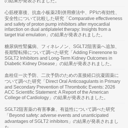
の結果が発表されました。
心筋梗塞後、抗血小板薬2剤併用療法中、PPIの有効性、
安全性について比較した研究「Comparative effectiveness
and safety of proton pump inhibitors after myocardial
infarction on dual antiplatelet therapy: Insights from a
target trial emulation」の結果が発表されました。
糖尿病性腎臓病、フィネレノン、SGLT2阻害薬へ追加、
長期腎転帰について調べた研究「Adding Finerenone to
SGLT2 Inhibitors and Long-Term Kidney Outcomes in
Diabetic Kidney Disease」の結果が発表されました。
血栓症一次予防、二次予防のための直接経口抗凝固薬に
ついて調べた研究「Direct Oral Anticoagulants in Primary
and Secondary Prevention of Thrombotic Events: 2026
ACC Scientific Statement: A Report of the American
College of Cardiology」の結果が発表されました。
SGLT2阻害薬の有害事象、有益性について調べた研究
「Beyond safety: adverse events and unanticipated
advantages of SGLT2 inhibitors」の結果が発表されまし
た。