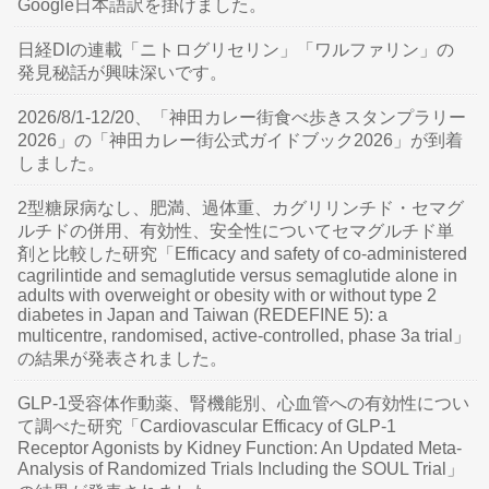
Google日本語訳を掛けました。
日経DIの連載「ニトログリセリン」「ワルファリン」の
発見秘話が興味深いです。
2026/8/1-12/20、「神田カレー街食べ歩きスタンプラリー
2026」の「神田カレー街公式ガイドブック2026」が到着
しました。
2型糖尿病なし、肥満、過体重、カグリリンチド・セマグ
ルチドの併用、有効性、安全性についてセマグルチド単
剤と比較した研究「Efficacy and safety of co-administered
cagrilintide and semaglutide versus semaglutide alone in
adults with overweight or obesity with or without type 2
diabetes in Japan and Taiwan (REDEFINE 5): a
multicentre, randomised, active-controlled, phase 3a trial」
の結果が発表されました。
GLP-1受容体作動薬、腎機能別、心血管への有効性につい
て調べた研究「Cardiovascular Efficacy of GLP-1
Receptor Agonists by Kidney Function: An Updated Meta-
Analysis of Randomized Trials Including the SOUL Trial」