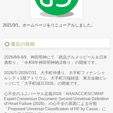
2021/3/1、ホームページをリニューアルしました。
最近の投稿
2026/8/6-8/9、神田明神にて「絶品グルメ☆ビール＆日本
酒祭り」「令和8年神田明神納涼祭り」の開催です。
2026/7/-2026/7/31、大手町仲通り、大手町フィナンシャ
ルシティ1階アトリウム、大手町川端緑道、東京金融ビレ
ッジにて「大手町縁日2026」の開催です。
心不全のユニバーサル定義2026「AHA/ACC/ESC/WHF
Expert Consensus Document: Second Universal Definition
of Heart Failure (2026)」の心不全の原因による分類
「Proposed Universal Classification of HF by Cause」に