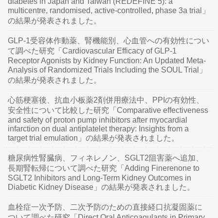
diabetes in Japan and Taiwan (REDEFINE 5): a
multicentre, randomised, active-controlled, phase 3a trial」
の結果が発表されました。
GLP-1受容体作動薬、腎機能別、心血管への有効性につい
て調べた研究「Cardiovascular Efficacy of GLP-1
Receptor Agonists by Kidney Function: An Updated Meta-
Analysis of Randomized Trials Including the SOUL Trial」
の結果が発表されました。
心筋梗塞後、抗血小板薬2剤併用療法中、PPIの有効性、
安全性について比較した研究「Comparative effectiveness
and safety of proton pump inhibitors after myocardial
infarction on dual antiplatelet therapy: Insights from a
target trial emulation」の結果が発表されました。
糖尿病性腎臓病、フィネレノン、SGLT2阻害薬へ追加、
長期腎転帰について調べた研究「Adding Finerenone to
SGLT2 Inhibitors and Long-Term Kidney Outcomes in
Diabetic Kidney Disease」の結果が発表されました。
血栓症一次予防、二次予防のための直接経口抗凝固薬に
ついて調べた研究「Direct Oral Anticoagulants in Primary