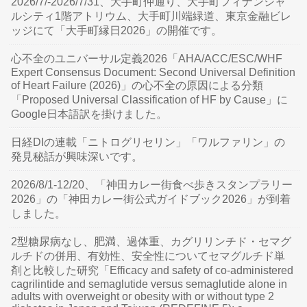
2026/7/-2026/7/31、大手町仲通り、大手町フィナンシャ
ルシティ1階アトリウム、大手町川端緑道、東京金融ビレ
ッジにて「大手町縁日2026」の開催です。
心不全のユニバーサル定義2026「AHA/ACC/ESC/WHF
Expert Consensus Document: Second Universal Definition
of Heart Failure (2026)」の心不全の原因による分類
「Proposed Universal Classification of HF by Cause」に
Google日本語訳を掛けました。
日経DIの連載「ニトログリセリン」「ワルファリン」の
発見秘話が興味深いです。
2026/8/1-12/20、「神田カレー街食べ歩きスタンプラリー
2026」の「神田カレー街公式ガイドブック2026」が到着
しました。
2型糖尿病なし、肥満、過体重、カグリリンチド・セマグ
ルチドの併用、有効性、安全性についてセマグルチド単
剤と比較した研究「Efficacy and safety of co-administered
cagrilintide and semaglutide versus semaglutide alone in
adults with overweight or obesity with or without type 2