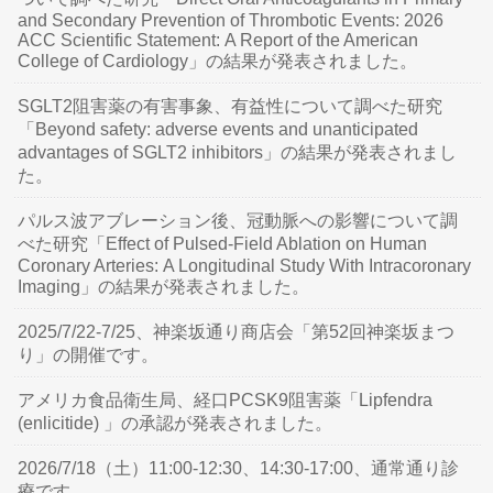
and Secondary Prevention of Thrombotic Events: 2026
ACC Scientific Statement: A Report of the American
College of Cardiology」の結果が発表されました。
SGLT2阻害薬の有害事象、有益性について調べた研究
「Beyond safety: adverse events and unanticipated
advantages of SGLT2 inhibitors」の結果が発表されまし
た。
パルス波アブレーション後、冠動脈への影響について調
べた研究「Effect of Pulsed-Field Ablation on Human
Coronary Arteries: A Longitudinal Study With Intracoronary
Imaging」の結果が発表されました。
2025/7/22-7/25、神楽坂通り商店会「第52回神楽坂まつ
り」の開催です。
アメリカ食品衛生局、経口PCSK9阻害薬「Lipfendra
(enlicitide) 」の承認が発表されました。
2026/7/18（土）11:00-12:30、14:30-17:00、通常通り診
療です。