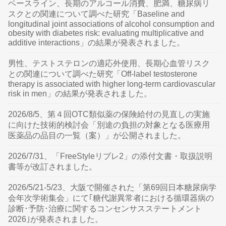
ベースライン、長期のアルコール消費、肥満、糖尿病リ
スクとの関連について調べた研究「Baseline and
longitudinal joint associations of alcohol consumption and
obesity with diabetes risk: evaluating multiplicative and
additive interactions」の結果が発表されました。
男性、テストステロンの適応外使用、長期心血管リスク
との関連について調べた研究「Off-label testosterone
therapy is associated with higher long-term cardiovascular
risk in men」の結果が発表されました。
2026/8/5、第４回OTC類似薬の保険給付の見直しの実施
に向けた技術的検討会「別途の負担の対象となる医療用
医薬品の品目の一覧（案）」が公開されました。
2026/7/31、「FreeStyleリブレ2」の添付文書・取扱説明
書等が改訂されました。
2026/5/21-5/23、大阪で開催された「第69回日本糖尿病学
会年次学術集会」にて｢糖代謝異常者における循環器病の
診断･予防･治療に関するコンセンサスステートメント
2026｣が発表されました。