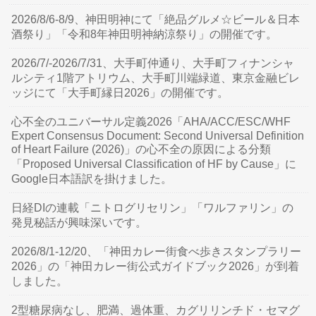
2026/8/6-8/9、神田明神にて「絶品グルメ☆ビール＆日本
酒祭り」「令和8年神田明神納涼祭り」の開催です。
2026/7/-2026/7/31、大手町仲通り、大手町フィナンシャ
ルシティ1階アトリウム、大手町川端緑道、東京金融ビレ
ッジにて「大手町縁日2026」の開催です。
心不全のユニバーサル定義2026「AHA/ACC/ESC/WHF
Expert Consensus Document: Second Universal Definition
of Heart Failure (2026)」の心不全の原因による分類
「Proposed Universal Classification of HF by Cause」に
Google日本語訳を掛けました。
日経DIの連載「ニトログリセリン」「ワルファリン」の
発見秘話が興味深いです。
2026/8/1-12/20、「神田カレー街食べ歩きスタンプラリー
2026」の「神田カレー街公式ガイドブック2026」が到着
しました。
2型糖尿病なし、肥満、過体重、カグリリンチド・セマグ