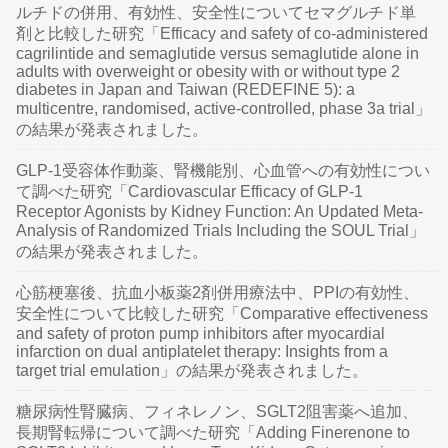
ルチドの併用、有効性、安全性についてセマグルチド単
剤と比較した研究「Efficacy and safety of co-administered
cagrilintide and semaglutide versus semaglutide alone in
adults with overweight or obesity with or without type 2
diabetes in Japan and Taiwan (REDEFINE 5): a
multicentre, randomised, active-controlled, phase 3a trial」
の結果が発表されました。
GLP-1受容体作動薬、腎機能別、心血管への有効性につい
て調べた研究「Cardiovascular Efficacy of GLP-1
Receptor Agonists by Kidney Function: An Updated Meta-
Analysis of Randomized Trials Including the SOUL Trial」
の結果が発表されました。
心筋梗塞後、抗血小板薬2剤併用療法中、PPIの有効性、
安全性について比較した研究「Comparative effectiveness
and safety of proton pump inhibitors after myocardial
infarction on dual antiplatelet therapy: Insights from a
target trial emulation」の結果が発表されました。
糖尿病性腎臓病、フィネレノン、SGLT2阻害薬へ追加、
長期腎転帰について調べた研究「Adding Finerenone to