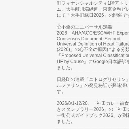
町フィナンシャルシティ1階アトリ
ム、大手町川端緑道、東京金融ビ
にて「大手町縁日2026」の開催で
心不全のユニバーサル定義
2026「AHA/ACC/ESC/WHF Exper
Consensus Document: Second
Universal Definition of Heart Failur
(2026)」の心不全の原因による分
「Proposed Universal Classificatio
HF by Cause」にGoogle日本語
ました。
日経DIの連載「ニトログリセリン
ルファリン」の発見秘話が興味深
す。
2026/8/1-12/20、「神田カレー街
きスタンプラリー2026」の「神田
ー街公式ガイドブック2026」が到
ました。