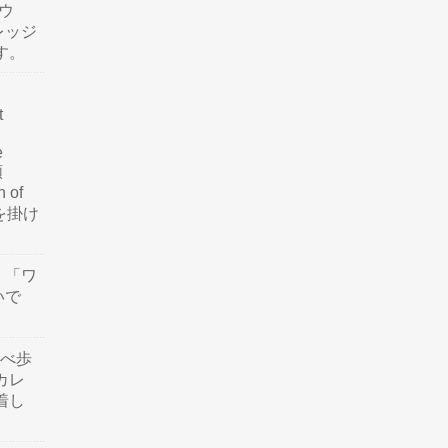
ウ
レッジ
す。
t
e
類
n of
訳を掛け
」「ワ
いで
食べ歩
カレ
着し