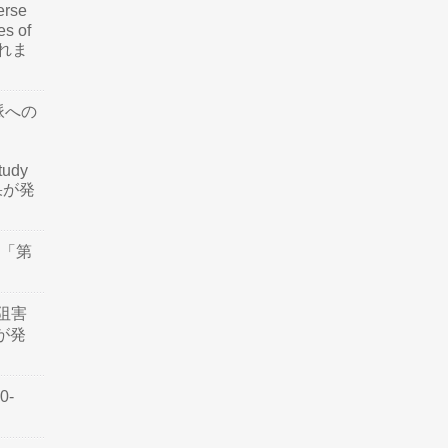
rse
es of
されま
脈への
tudy
結果が発
会「第
阻害
認が発
0-