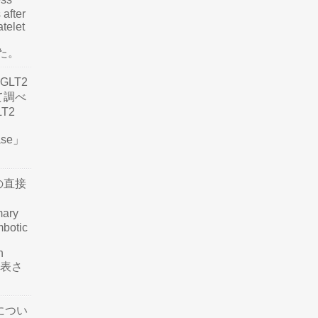
 after
atelet
した。
LT2
て調べ
LT2
ease」
の直接
mary
mbotic
n
が発表さ
につい