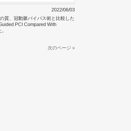
2022/06/03
の質、冠動脈バイパス術と比較した
e-Guided PCI Compared With
した。
次のページ »