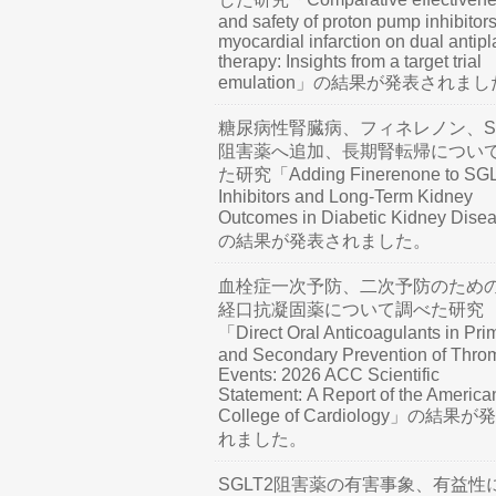
and safety of proton pump inhibitors
myocardial infarction on dual antipl
therapy: Insights from a target trial
emulation」の結果が発表されま
糖尿病性腎臓病、フィネレノン、SG
阻害薬へ追加、長期腎転帰につい
た研究「Adding Finerenone to SG
Inhibitors and Long-Term Kidney
Outcomes in Diabetic Kidney Dis
の結果が発表されました。
血栓症一次予防、二次予防のため
経口抗凝固薬について調べた研究
「Direct Oral Anticoagulants in Pri
and Secondary Prevention of Thro
Events: 2026 ACC Scientific
Statement: A Report of the America
College of Cardiology」の結果
れました。
SGLT2阻害薬の有害事象、有益性