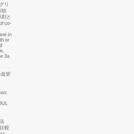
グリ
有効
単剤と
f co-
one in
th or
nd
e,
se 3a
心血管
ion:
SOUL
法
て比較
ss