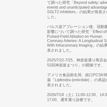
て調べた研究「Beyond safety: adve
events and unanticipated advantag
SGLT2 inhibitors」の結果が発表
した。
パルス波アブレーション後、冠動
影響について調べた研究「Effect of
Pulsed-Field Ablation on Human
Coronary Arteries: A Longitudinal S
With Intracoronary Imaging」の
表されました。
2025/7/22-7/25、神楽坂通り商店
52回神楽坂まつり」の開催です。
アメリカ食品衛生局、経口PCSK9
薬「Lipfendra (enlicitide) 」の承
表されました。
2026/7/18（土）11:00-12:30、14:3
17:00、通常通り診療です。