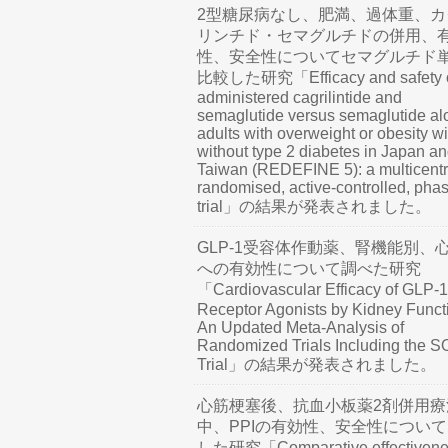
2型糖尿病なし、肥満、過体重、カ
リンチド・セマグルチドの併用、
性、安全性についてセマグルチド
比較した研究「Efficacy and safety o
administered cagrilintide and
semaglutide versus semaglutide al
adults with overweight or obesity wi
without type 2 diabetes in Japan a
Taiwan (REDEFINE 5): a multicentr
randomised, active-controlled, pha
trial」の結果が発表されました。
GLP-1受容体作動薬、腎機能別、
への有効性について調べた研究
「Cardiovascular Efficacy of GLP-1
Receptor Agonists by Kidney Funct
An Updated Meta-Analysis of
Randomized Trials Including the 
Trial」の結果が発表されました。
心筋梗塞後、抗血小板薬2剤併用療
中、PPIの有効性、安全性につい
した研究「Comparative effectivene