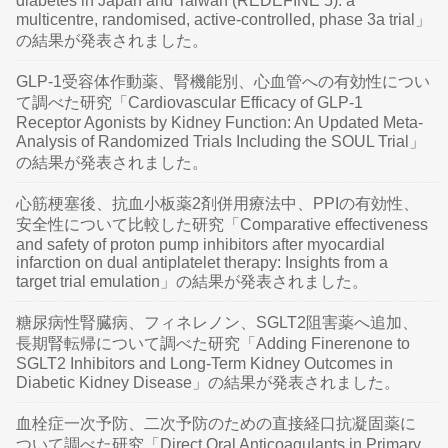
diabetes in Japan and Taiwan (REDEFINE 5): a
multicentre, randomised, active-controlled, phase 3a trial」
の結果が発表されました。
GLP-1受容体作動薬、腎機能別、心血管への有効性につい
て調べた研究「Cardiovascular Efficacy of GLP-1
Receptor Agonists by Kidney Function: An Updated Meta-
Analysis of Randomized Trials Including the SOUL Trial」
の結果が発表されました。
心筋梗塞後、抗血小板薬2剤併用療法中、PPIの有効性、
安全性について比較した研究「Comparative effectiveness
and safety of proton pump inhibitors after myocardial
infarction on dual antiplatelet therapy: Insights from a
target trial emulation」の結果が発表されました。
糖尿病性腎臓病、フィネレノン、SGLT2阻害薬へ追加、
長期腎転帰について調べた研究「Adding Finerenone to
SGLT2 Inhibitors and Long-Term Kidney Outcomes in
Diabetic Kidney Disease」の結果が発表されました。
血栓症一次予防、二次予防のための直接経口抗凝固薬に
ついて調べた研究「Direct Oral Anticoagulants in Primary