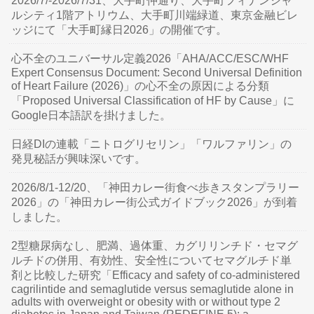
2026/7/-2026/7/31、大手町仲通り、大手町フィナンシャ
ルシティ1階アトリウム、大手町川端緑道、東京金融ビレ
ッジにて「大手町縁日2026」の開催です。
心不全のユニバーサル定義2026「AHA/ACC/ESC/WHF
Expert Consensus Document: Second Universal Definition
of Heart Failure (2026)」の心不全の原因による分類
「Proposed Universal Classification of HF by Cause」に
Google日本語訳を掛けました。
日経DIの連載「ニトログリセリン」「ワルファリン」の
発見秘話が興味深いです。
2026/8/1-12/20、「神田カレー街食べ歩きスタンプラリー
2026」の「神田カレー街公式ガイドブック2026」が到着
しました。
2型糖尿病なし、肥満、過体重、カグリリンチド・セマグ
ルチドの併用、有効性、安全性についてセマグルチド単
剤と比較した研究「Efficacy and safety of co-administered
cagrilintide and semaglutide versus semaglutide alone in
adults with overweight or obesity with or without type 2