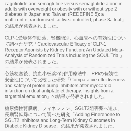
cagrilintide and semaglutide versus semaglutide alone in
adults with overweight or obesity with or without type 2
diabetes in Japan and Taiwan (REDEFINE 5): a
multicentre, randomised, active-controlled, phase 3a trial」
の結果が発表されました。
GLP-1受容体作動薬、腎機能別、心血管への有効性につい
て調べた研究「Cardiovascular Efficacy of GLP-1
Receptor Agonists by Kidney Function: An Updated Meta-
Analysis of Randomized Trials Including the SOUL Trial」
の結果が発表されました。
心筋梗塞後、抗血小板薬2剤併用療法中、PPIの有効性、
安全性について比較した研究「Comparative effectiveness
and safety of proton pump inhibitors after myocardial
infarction on dual antiplatelet therapy: Insights from a
target trial emulation」の結果が発表されました。
糖尿病性腎臓病、フィネレノン、SGLT2阻害薬へ追加、
長期腎転帰について調べた研究「Adding Finerenone to
SGLT2 Inhibitors and Long-Term Kidney Outcomes in
Diabetic Kidney Disease」の結果が発表されました。