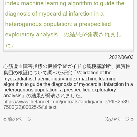
index machine learning algorithm to guide the
diagnosis of myocardial infarction in a
heterogenous population: a prespecified
exploratory analysis」の結果が発表されまし
た。
2022/06/03
心筋虚血障害指標の機械学習ガイド心筋梗塞診断、異質性
集団の検証について調べた研究「Validation of the
myocardial-ischaemic-injury-index machine learning
algorithm to guide the diagnosis of myocardial infarction in a
heterogenous population: a prespecified exploratory
analysis」の結果が発表されました。
https://www.thelancet.com/journals/landig/article/PIIS2589-
7500(22)00025-5/fulltext
« 前のページ
次のページ »