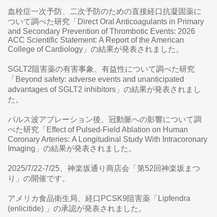
血栓症一次予防、二次予防のための直接経口抗凝固薬に
ついて調べた研究「Direct Oral Anticoagulants in Primary
and Secondary Prevention of Thrombotic Events: 2026
ACC Scientific Statement: A Report of the American
College of Cardiology」の結果が発表されました。
SGLT2阻害薬の有害事象、有益性について調べた研究
「Beyond safety: adverse events and unanticipated
advantages of SGLT2 inhibitors」の結果が発表されまし
た。
パルス波アブレーション後、冠動脈への影響について調
べた研究「Effect of Pulsed-Field Ablation on Human
Coronary Arteries: A Longitudinal Study With Intracoronary
Imaging」の結果が発表されました。
2025/7/22-7/25、神楽坂通り商店会「第52回神楽坂まつ
り」の開催です。
アメリカ食品衛生局、経口PCSK9阻害薬「Lipfendra
(enlicitide) 」の承認が発表されました。