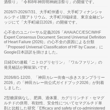
酒祭り」「令和8年神田明神納涼祭り」の開催です。
2026/7/-2026/7/31、大手町仲通り、大手町フィナンシャ
ルシティ1階アトリウム、大手町川端緑道、東京金融ビレ
ッジにて「大手町縁日2026」の開催です。
心不全のユニバーサル定義2026「AHA/ACC/ESC/WHF
Expert Consensus Document: Second Universal Definition
of Heart Failure (2026)」の心不全の原因による分類
「Proposed Universal Classification of HF by Cause」に
Google日本語訳を掛けました。
日経DIの連載「ニトログリセリン」「ワルファリン」の
発見秘話が興味深いです。
2026/8/1-12/20、「神田カレー街食べ歩きスタンプラリー
2026」の「神田カレー街公式ガイドブック2026」が到着
しました。
2型糖尿病なし、肥満、過体重、カグリリンチド・セマグ
ルチドの併用、有効性、安全性についてセマグルチド単
剤と比較した研究「Efficacy and safety of co-administered