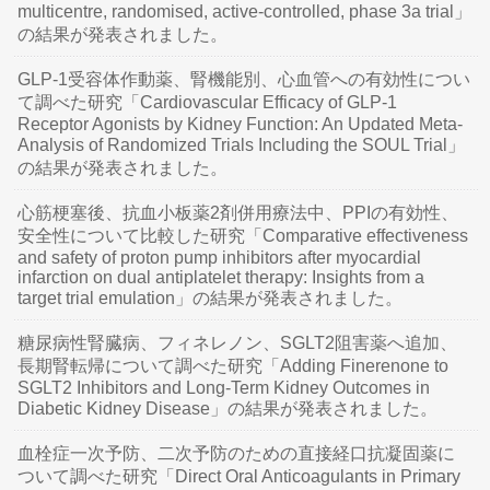
multicentre, randomised, active-controlled, phase 3a trial」
の結果が発表されました。
GLP-1受容体作動薬、腎機能別、心血管への有効性につい
て調べた研究「Cardiovascular Efficacy of GLP-1
Receptor Agonists by Kidney Function: An Updated Meta-
Analysis of Randomized Trials Including the SOUL Trial」
の結果が発表されました。
心筋梗塞後、抗血小板薬2剤併用療法中、PPIの有効性、
安全性について比較した研究「Comparative effectiveness
and safety of proton pump inhibitors after myocardial
infarction on dual antiplatelet therapy: Insights from a
target trial emulation」の結果が発表されました。
糖尿病性腎臓病、フィネレノン、SGLT2阻害薬へ追加、
長期腎転帰について調べた研究「Adding Finerenone to
SGLT2 Inhibitors and Long-Term Kidney Outcomes in
Diabetic Kidney Disease」の結果が発表されました。
血栓症一次予防、二次予防のための直接経口抗凝固薬に
ついて調べた研究「Direct Oral Anticoagulants in Primary