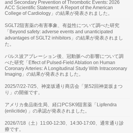
and Secondary Prevention of Thrombotic Events: 2026
ACC Scientific Statement: A Report of the American
College of Cardiology」の結果が発表されました。
SGLT2阻害薬の有害事象、有益性について調べた研究
「Beyond safety: adverse events and unanticipated
advantages of SGLT2 inhibitors」の結果が発表されまし
た。
パルス波アブレーション後、冠動脈への影響について調
べた研究「Effect of Pulsed-Field Ablation on Human
Coronary Arteries: A Longitudinal Study With Intracoronary
Imaging」の結果が発表されました。
2025/7/22-7/25、神楽坂通り商店会「第52回神楽坂まつ
り」の開催です。
アメリカ食品衛生局、経口PCSK9阻害薬「Lipfendra
(enlicitide) 」の承認が発表されました。
2026/7/18（土）11:00-12:30、14:30-17:00、通常通り診
療です。