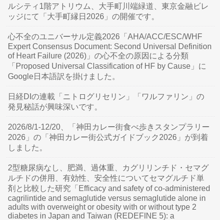
ルシティ1階アトリウム、大手町川端緑道、東京金融ビレ
ッジにて「大手町縁日2026」の開催です。
心不全のユニバーサル定義2026「AHA/ACC/ESC/WHF
Expert Consensus Document: Second Universal Definition
of Heart Failure (2026)」の心不全の原因による分類
「Proposed Universal Classification of HF by Cause」に
Google日本語訳を掛けました。
日経DIの連載「ニトログリセリン」「ワルファリン」の
発見秘話が興味深いです。
2026/8/1-12/20、「神田カレー街食べ歩きスタンプラリー
2026」の「神田カレー街公式ガイドブック2026」が到着
しました。
2型糖尿病なし、肥満、過体重、カグリリンチド・セマグ
ルチドの併用、有効性、安全性についてセマグルチド単
剤と比較した研究「Efficacy and safety of co-administered
cagrilintide and semaglutide versus semaglutide alone in
adults with overweight or obesity with or without type 2
diabetes in Japan and Taiwan (REDEFINE 5): a