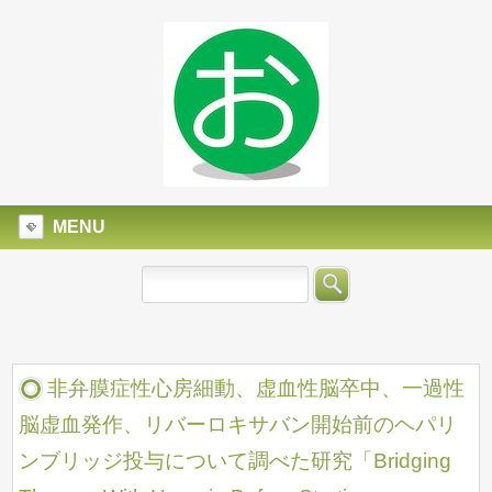
MENU
非弁膜症性心房細動、虚血性脳卒中、一過性
脳虚血発作、リバーロキサバン開始前のヘパリ
ンブリッジ投与について調べた研究「Bridging