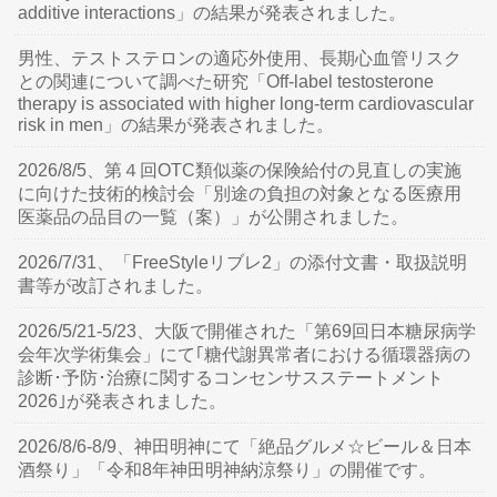
additive interactions」の結果が発表されました。
男性、テストステロンの適応外使用、長期心血管リスク
との関連について調べた研究「Off-label testosterone
therapy is associated with higher long-term cardiovascular
risk in men」の結果が発表されました。
2026/8/5、第４回OTC類似薬の保険給付の見直しの実施
に向けた技術的検討会「別途の負担の対象となる医療用
医薬品の品目の一覧（案）」が公開されました。
2026/7/31、「FreeStyleリブレ2」の添付文書・取扱説明
書等が改訂されました。
2026/5/21-5/23、大阪で開催された「第69回日本糖尿病学
会年次学術集会」にて｢糖代謝異常者における循環器病の
診断･予防･治療に関するコンセンサスステートメント
2026｣が発表されました。
2026/8/6-8/9、神田明神にて「絶品グルメ☆ビール＆日本
酒祭り」「令和8年神田明神納涼祭り」の開催です。