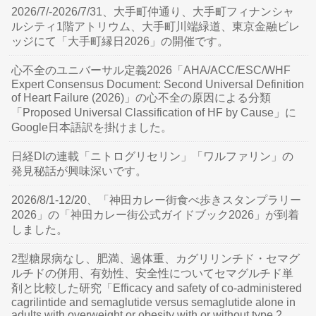
2026/7/-2026/7/31、大手町仲通り、大手町フィナンシャ
ルシティ1階アトリウム、大手町川端緑道、東京金融ビレ
ッジにて「大手町縁日2026」の開催です。
心不全のユニバーサル定義2026「AHA/ACC/ESC/WHF
Expert Consensus Document: Second Universal Definition
of Heart Failure (2026)」の心不全の原因による分類
「Proposed Universal Classification of HF by Cause」に
Google日本語訳を掛けました。
日経DIの連載「ニトログリセリン」「ワルファリン」の
発見秘話が興味深いです。
2026/8/1-12/20、「神田カレー街食べ歩きスタンプラリー
2026」の「神田カレー街公式ガイドブック2026」が到着
しました。
2型糖尿病なし、肥満、過体重、カグリリンチド・セマグ
ルチドの併用、有効性、安全性についてセマグルチド単
剤と比較した研究「Efficacy and safety of co-administered
cagrilintide and semaglutide versus semaglutide alone in
adults with overweight or obesity with or without type 2