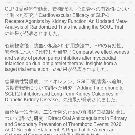
GLP-1受容体作動薬、腎機能別、心血管への有効性につい
て調べた研究「Cardiovascular Efficacy of GLP-1
Receptor Agonists by Kidney Function: An Updated Meta-
Analysis of Randomized Trials Including the SOUL Trial」
の結果が発表されました。
心筋梗塞後、抗血小板薬2剤併用療法中、PPIの有効性、
安全性について比較した研究「Comparative effectiveness
and safety of proton pump inhibitors after myocardial
infarction on dual antiplatelet therapy: Insights from a
target trial emulation」の結果が発表されました。
糖尿病性腎臓病、フィネレノン、SGLT2阻害薬へ追加、
長期腎転帰について調べた研究「Adding Finerenone to
SGLT2 Inhibitors and Long-Term Kidney Outcomes in
Diabetic Kidney Disease」の結果が発表されました。
血栓症一次予防、二次予防のための直接経口抗凝固薬に
ついて調べた研究「Direct Oral Anticoagulants in Primary
and Secondary Prevention of Thrombotic Events: 2026
ACC Scientific Statement: A Report of the American