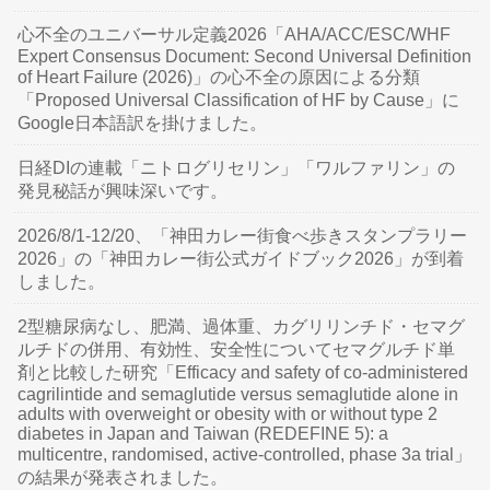
心不全のユニバーサル定義2026「AHA/ACC/ESC/WHF
Expert Consensus Document: Second Universal Definition
of Heart Failure (2026)」の心不全の原因による分類
「Proposed Universal Classification of HF by Cause」に
Google日本語訳を掛けました。
日経DIの連載「ニトログリセリン」「ワルファリン」の
発見秘話が興味深いです。
2026/8/1-12/20、「神田カレー街食べ歩きスタンプラリー
2026」の「神田カレー街公式ガイドブック2026」が到着
しました。
2型糖尿病なし、肥満、過体重、カグリリンチド・セマグ
ルチドの併用、有効性、安全性についてセマグルチド単
剤と比較した研究「Efficacy and safety of co-administered
cagrilintide and semaglutide versus semaglutide alone in
adults with overweight or obesity with or without type 2
diabetes in Japan and Taiwan (REDEFINE 5): a
multicentre, randomised, active-controlled, phase 3a trial」
の結果が発表されました。