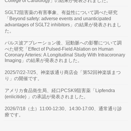
College of Cardiology」の結果が発表されました。
SGLT2阻害薬の有害事象、有益性について調べた研究
「Beyond safety: adverse events and unanticipated
advantages of SGLT2 inhibitors」の結果が発表されまし
た。
パルス波アブレーション後、冠動脈への影響について調
べた研究「Effect of Pulsed-Field Ablation on Human
Coronary Arteries: A Longitudinal Study With Intracoronary
Imaging」の結果が発表されました。
2025/7/22-7/25、神楽坂通り商店会「第52回神楽坂まつ
り」の開催です。
アメリカ食品衛生局、経口PCSK9阻害薬「Lipfendra
(enlicitide) 」の承認が発表されました。
2026/7/18（土）11:00-12:30、14:30-17:00、通常通り診
療です。