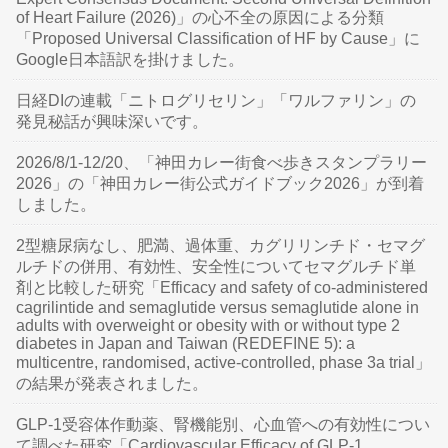
of Heart Failure (2026)」の心不全の原因による分類
「Proposed Universal Classification of HF by Cause」に
Google日本語訳を掛けました。
日経DIの連載「ニトログリセリン」「ワルファリン」の
発見秘話が興味深いです。
2026/8/1-12/20、「神田カレー街食べ歩きスタンプラリー
2026」の「神田カレー街公式ガイドブック2026」が到着
しました。
2型糖尿病なし、肥満、過体重、カグリリンチド・セマグ
ルチドの併用、有効性、安全性についてセマグルチド単
剤と比較した研究「Efficacy and safety of co-administered
cagrilintide and semaglutide versus semaglutide alone in
adults with overweight or obesity with or without type 2
diabetes in Japan and Taiwan (REDEFINE 5): a
multicentre, randomised, active-controlled, phase 3a trial」
の結果が発表されました。
GLP-1受容体作動薬、腎機能別、心血管への有効性につい
て調べた研究「Cardiovascular Efficacy of GLP-1