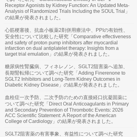
Receptor Agonists by Kidney Function: An Updated Meta-
Analysis of Randomized Trials Including the SOUL Trial」
の結果が発表されました。
心筋梗塞後、抗血小板薬2剤併用療法中、PPIの有効性、
安全性について比較した研究「Comparative effectiveness
and safety of proton pump inhibitors after myocardial
infarction on dual antiplatelet therapy: Insights from a
target trial emulation」の結果が発表されました。
糖尿病性腎臓病、フィネレノン、SGLT2阻害薬へ追加、
長期腎転帰について調べた研究「Adding Finerenone to
SGLT2 Inhibitors and Long-Term Kidney Outcomes in
Diabetic Kidney Disease」の結果が発表されました。
血栓症一次予防、二次予防のための直接経口抗凝固薬に
ついて調べた研究「Direct Oral Anticoagulants in Primary
and Secondary Prevention of Thrombotic Events: 2026
ACC Scientific Statement: A Report of the American
College of Cardiology」の結果が発表されました。
SGLT2阻害薬の有害事象、有益性について調べた研究