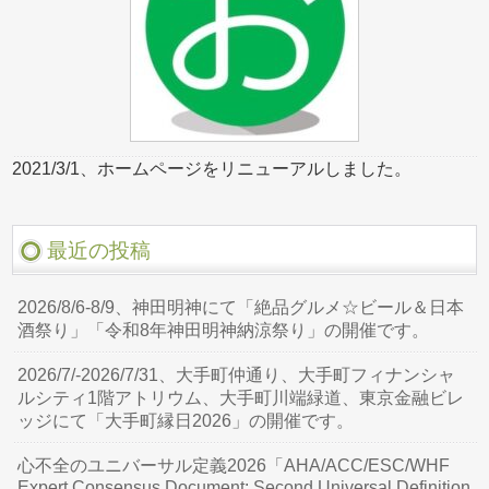
2021/3/1、ホームページをリニューアルしました。
最近の投稿
2026/8/6-8/9、神田明神にて「絶品グルメ☆ビール＆日本
酒祭り」「令和8年神田明神納涼祭り」の開催です。
2026/7/-2026/7/31、大手町仲通り、大手町フィナンシャ
ルシティ1階アトリウム、大手町川端緑道、東京金融ビレ
ッジにて「大手町縁日2026」の開催です。
心不全のユニバーサル定義2026「AHA/ACC/ESC/WHF
Expert Consensus Document: Second Universal Definition