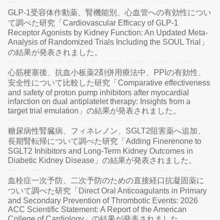
GLP-1受容体作動薬、腎機能別、心血管への有効性につい
て調べた研究「Cardiovascular Efficacy of GLP-1
Receptor Agonists by Kidney Function: An Updated Meta-
Analysis of Randomized Trials Including the SOUL Trial」
の結果が発表されました。
心筋梗塞後、抗血小板薬2剤併用療法中、PPIの有効性、
安全性について比較した研究「Comparative effectiveness
and safety of proton pump inhibitors after myocardial
infarction on dual antiplatelet therapy: Insights from a
target trial emulation」の結果が発表されました。
糖尿病性腎臓病、フィネレノン、SGLT2阻害薬へ追加、
長期腎転帰について調べた研究「Adding Finerenone to
SGLT2 Inhibitors and Long-Term Kidney Outcomes in
Diabetic Kidney Disease」の結果が発表されました。
血栓症一次予防、二次予防のための直接経口抗凝固薬に
ついて調べた研究「Direct Oral Anticoagulants in Primary
and Secondary Prevention of Thrombotic Events: 2026
ACC Scientific Statement: A Report of the American
College of Cardiology」の結果が発表されました。