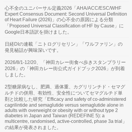
心不全のユニバーサル定義2026「AHA/ACC/ESC/WHF
Expert Consensus Document: Second Universal Definition
of Heart Failure (2026)」の心不全の原因による分類
「Proposed Universal Classification of HF by Cause」に
Google日本語訳を掛けました。
日経DIの連載「ニトログリセリン」「ワルファリン」の
発見秘話が興味深いです。
2026/8/1-12/20、「神田カレー街食べ歩きスタンプラリー
2026」の「神田カレー街公式ガイドブック2026」が到着
しました。
2型糖尿病なし、肥満、過体重、カグリリンチド・セマグ
ルチドの併用、有効性、安全性についてセマグルチド単
剤と比較した研究「Efficacy and safety of co-administered
cagrilintide and semaglutide versus semaglutide alone in
adults with overweight or obesity with or without type 2
diabetes in Japan and Taiwan (REDEFINE 5): a
multicentre, randomised, active-controlled, phase 3a trial」
の結果が発表されました。