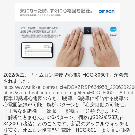
2022/6/22、「オムロン携帯型心電計HCG-8060T」が発売
されました。
https://www.nikkei.com/article/DGXZRSP634958_22062022
https://store.healthcare.omron.co.jp/item/HCG_8060T_A.html
標準12誘導心電図のうち、I誘導、6誘導に相当する誘導の
心電図記録が可能、解析パターンは「心房細動の可能性」
「正常な洞調律」「徐脈」「頻脈」「分類できません」
「解析できません」の6パターン、価格は2022/6/23現在、
34,800（税込）とのことです。新品のアップルウォッチよ
り安く、オムロン携帯型心電計「HCG-801」より高い価格