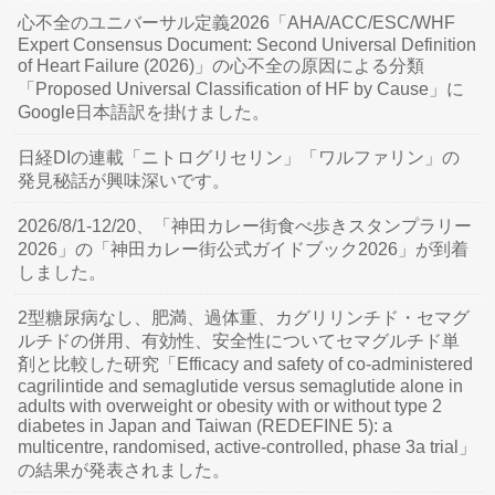
心不全のユニバーサル定義2026「AHA/ACC/ESC/WHF
Expert Consensus Document: Second Universal Definition
of Heart Failure (2026)」の心不全の原因による分類
「Proposed Universal Classification of HF by Cause」に
Google日本語訳を掛けました。
日経DIの連載「ニトログリセリン」「ワルファリン」の
発見秘話が興味深いです。
2026/8/1-12/20、「神田カレー街食べ歩きスタンプラリー
2026」の「神田カレー街公式ガイドブック2026」が到着
しました。
2型糖尿病なし、肥満、過体重、カグリリンチド・セマグ
ルチドの併用、有効性、安全性についてセマグルチド単
剤と比較した研究「Efficacy and safety of co-administered
cagrilintide and semaglutide versus semaglutide alone in
adults with overweight or obesity with or without type 2
diabetes in Japan and Taiwan (REDEFINE 5): a
multicentre, randomised, active-controlled, phase 3a trial」
の結果が発表されました。