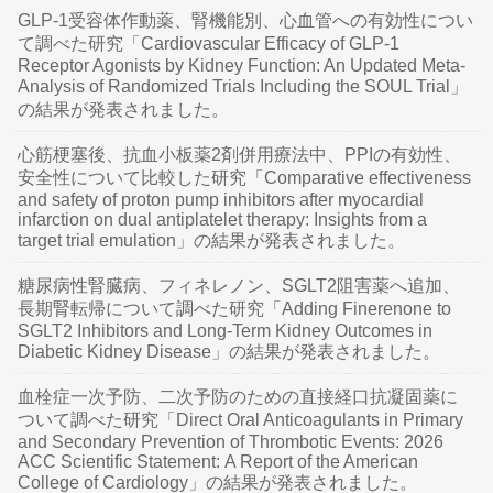
GLP-1受容体作動薬、腎機能別、心血管への有効性につい
て調べた研究「Cardiovascular Efficacy of GLP-1
Receptor Agonists by Kidney Function: An Updated Meta-
Analysis of Randomized Trials Including the SOUL Trial」
の結果が発表されました。
心筋梗塞後、抗血小板薬2剤併用療法中、PPIの有効性、
安全性について比較した研究「Comparative effectiveness
and safety of proton pump inhibitors after myocardial
infarction on dual antiplatelet therapy: Insights from a
target trial emulation」の結果が発表されました。
糖尿病性腎臓病、フィネレノン、SGLT2阻害薬へ追加、
長期腎転帰について調べた研究「Adding Finerenone to
SGLT2 Inhibitors and Long-Term Kidney Outcomes in
Diabetic Kidney Disease」の結果が発表されました。
血栓症一次予防、二次予防のための直接経口抗凝固薬に
ついて調べた研究「Direct Oral Anticoagulants in Primary
and Secondary Prevention of Thrombotic Events: 2026
ACC Scientific Statement: A Report of the American
College of Cardiology」の結果が発表されました。