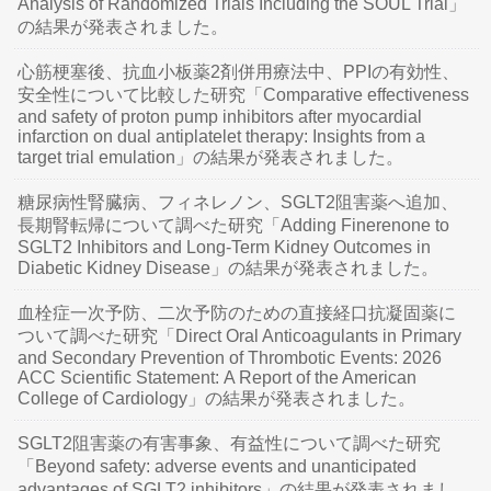
Analysis of Randomized Trials Including the SOUL Trial」
の結果が発表されました。
心筋梗塞後、抗血小板薬2剤併用療法中、PPIの有効性、
安全性について比較した研究「Comparative effectiveness
and safety of proton pump inhibitors after myocardial
infarction on dual antiplatelet therapy: Insights from a
target trial emulation」の結果が発表されました。
糖尿病性腎臓病、フィネレノン、SGLT2阻害薬へ追加、
長期腎転帰について調べた研究「Adding Finerenone to
SGLT2 Inhibitors and Long-Term Kidney Outcomes in
Diabetic Kidney Disease」の結果が発表されました。
血栓症一次予防、二次予防のための直接経口抗凝固薬に
ついて調べた研究「Direct Oral Anticoagulants in Primary
and Secondary Prevention of Thrombotic Events: 2026
ACC Scientific Statement: A Report of the American
College of Cardiology」の結果が発表されました。
SGLT2阻害薬の有害事象、有益性について調べた研究
「Beyond safety: adverse events and unanticipated
advantages of SGLT2 inhibitors」の結果が発表されまし