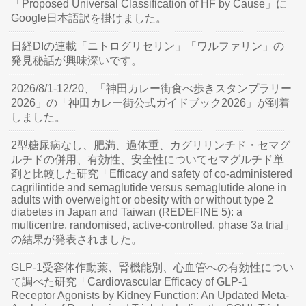
「Proposed Universal Classification of HF by Cause」に
Google日本語訳を掛けました。
日経DIの連載「ニトログリセリン」「ワルファリン」の
発見秘話が興味深いです。
2026/8/1-12/20、「神田カレー街食べ歩きスタンプラリー
2026」の「神田カレー街公式ガイドブック2026」が到着
しました。
2型糖尿病なし、肥満、過体重、カグリリンチド・セマグ
ルチドの併用、有効性、安全性についてセマグルチド単
剤と比較した研究「Efficacy and safety of co-administered
cagrilintide and semaglutide versus semaglutide alone in
adults with overweight or obesity with or without type 2
diabetes in Japan and Taiwan (REDEFINE 5): a
multicentre, randomised, active-controlled, phase 3a trial」
の結果が発表されました。
GLP-1受容体作動薬、腎機能別、心血管への有効性につい
て調べた研究「Cardiovascular Efficacy of GLP-1
Receptor Agonists by Kidney Function: An Updated Meta-