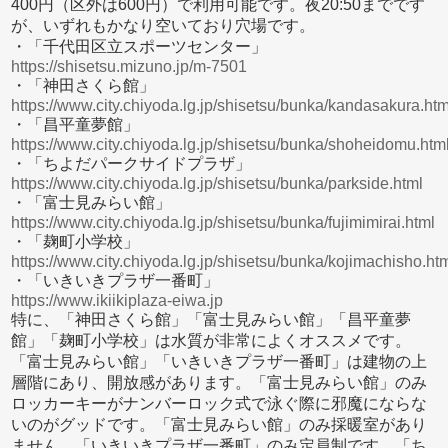
400円（区外は600円）で利用可能です。夜20:50までです
が、いずれもかなり空いており穴場です。
・「千代田区立スポーツセンター」
https://shisetsu.mizuno.jp/m-7501
・「神田さくら館」
https://www.city.chiyoda.lg.jp/shisetsu/bunka/kandasakura.htm
・「昌平童夢館」
https://www.city.chiyoda.lg.jp/shisetsu/bunka/shoheidomu.htm
・「ちよだパークサイドプラザ」
https://www.city.chiyoda.lg.jp/shisetsu/bunka/parkside.html
・「富士見みらい館」
https://www.city.chiyoda.lg.jp/shisetsu/bunka/fujimimirai.html
・「麹町小学校」
https://www.city.chiyoda.lg.jp/shisetsu/bunka/kojimachisho.ht
・「いきいきプラザ一番町」
https://www.ikiikiplaza-eiwa.jp
特に、「神田さくら館」「富士見みらい館」「昌平童夢
館」「麹町小学校」は水質が非常によくオススメです。
「富士見みらい館」「いきいきプラザ一番町」は建物の上
層階にあり、開放感があります。「富士見みらい館」のみ
ロッカーキーがナンバーロック式で泳ぐ際に邪魔にならな
いのがグッドです。「富士見みらい館」のみ採暖室があり
ません。「いきいきプラザ一番町」のみ定員制です。「ち