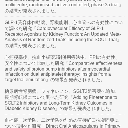
multicentre, randomised, active-controlled, phase 3a trial」
の結果が発表されました。
GLP-1受容体作動薬、腎機能別、心血管への有効性につい
て調べた研究「Cardiovascular Efficacy of GLP-1
Receptor Agonists by Kidney Function: An Updated Meta-
Analysis of Randomized Trials Including the SOUL Trial」
の結果が発表されました。
心筋梗塞後、抗血小板薬2剤併用療法中、PPIの有効性、
安全性について比較した研究「Comparative effectiveness
and safety of proton pump inhibitors after myocardial
infarction on dual antiplatelet therapy: Insights from a
target trial emulation」の結果が発表されました。
糖尿病性腎臓病、フィネレノン、SGLT2阻害薬へ追加、
長期腎転帰について調べた研究「Adding Finerenone to
SGLT2 Inhibitors and Long-Term Kidney Outcomes in
Diabetic Kidney Disease」の結果が発表されました。
血栓症一次予防、二次予防のための直接経口抗凝固薬に
ついて調べた研究「Direct Oral Anticoagulants in Primary