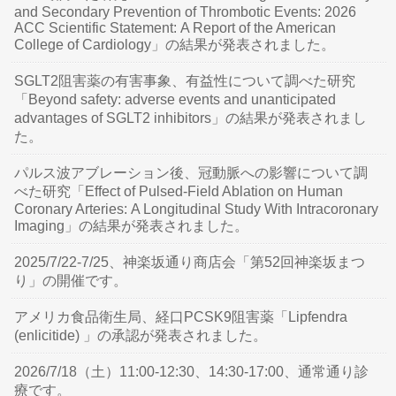
and Secondary Prevention of Thrombotic Events: 2026
ACC Scientific Statement: A Report of the American
College of Cardiology」の結果が発表されました。
SGLT2阻害薬の有害事象、有益性について調べた研究
「Beyond safety: adverse events and unanticipated
advantages of SGLT2 inhibitors」の結果が発表されまし
た。
パルス波アブレーション後、冠動脈への影響について調
べた研究「Effect of Pulsed-Field Ablation on Human
Coronary Arteries: A Longitudinal Study With Intracoronary
Imaging」の結果が発表されました。
2025/7/22-7/25、神楽坂通り商店会「第52回神楽坂まつ
り」の開催です。
アメリカ食品衛生局、経口PCSK9阻害薬「Lipfendra
(enlicitide) 」の承認が発表されました。
2026/7/18（土）11:00-12:30、14:30-17:00、通常通り診
療です。