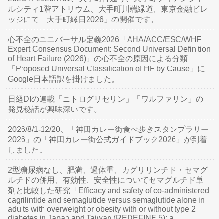
ルシティ1階アトリウム、大手町川端緑道、東京金融ビレ
ッジにて「大手町縁日2026」の開催です。
心不全のユニバーサル定義2026「AHA/ACC/ESC/WHF
Expert Consensus Document: Second Universal Definition
of Heart Failure (2026)」の心不全の原因による分類
「Proposed Universal Classification of HF by Cause」に
Google日本語訳を掛けました。
日経DIの連載「ニトログリセリン」「ワルファリン」の
発見秘話が興味深いです。
2026/8/1-12/20、「神田カレー街食べ歩きスタンプラリー
2026」の「神田カレー街公式ガイドブック2026」が到着
しました。
2型糖尿病なし、肥満、過体重、カグリリンチド・セマグ
ルチドの併用、有効性、安全性についてセマグルチド単
剤と比較した研究「Efficacy and safety of co-administered
cagrilintide and semaglutide versus semaglutide alone in
adults with overweight or obesity with or without type 2
diabetes in Japan and Taiwan (REDEFINE 5): a