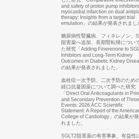
and safety of proton pump inhibitors
myocardial infarction on dual antipl
therapy: Insights from a target trial
emulation」の結果が発表されま
糖尿病性腎臓病、フィネレノン、SG
阻害薬へ追加、長期腎転帰につい
た研究「Adding Finerenone to SG
Inhibitors and Long-Term Kidney
Outcomes in Diabetic Kidney Dis
の結果が発表されました。
血栓症一次予防、二次予防のため
経口抗凝固薬について調べた研究
「Direct Oral Anticoagulants in Pri
and Secondary Prevention of Thro
Events: 2026 ACC Scientific
Statement: A Report of the America
College of Cardiology」の結果
れました。
SGLT2阻害薬の有害事象、有益性