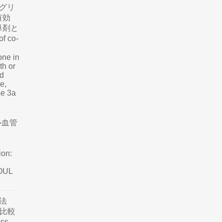
グリ
有効
単剤と
f co-
one in
th or
nd
e,
se 3a
心血管
ion:
SOUL
法
て比較
ss