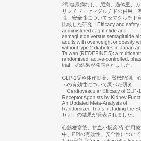
2型糖尿病なし、肥満、過体重、カ
リンチド・セマグルチドの併用、
性、安全性についてセマグルチド
比較した研究「Efficacy and safety o
administered cagrilintide and
semaglutide versus semaglutide al
adults with overweight or obesity wi
without type 2 diabetes in Japan a
Taiwan (REDEFINE 5): a multicentr
randomised, active-controlled, pha
trial」の結果が発表されました。
GLP-1受容体作動薬、腎機能別、
への有効性について調べた研究
「Cardiovascular Efficacy of GLP-1
Receptor Agonists by Kidney Funct
An Updated Meta-Analysis of
Randomized Trials Including the 
Trial」の結果が発表されました。
心筋梗塞後、抗血小板薬2剤併用療
中、PPIの有効性、安全性につい
した研究「Comparative effectivene