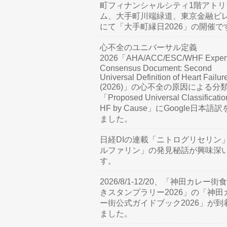
町フィナンシャルシティ1階アトリ
ム、大手町川端緑道、東京金融ビ
にて「大手町縁日2026」の開催で
心不全のユニバーサル定義
2026「AHA/ACC/ESC/WHF Exper
Consensus Document: Second
Universal Definition of Heart Failur
(2026)」の心不全の原因による分
「Proposed Universal Classificatio
HF by Cause」にGoogle日本語
ました。
日経DIの連載「ニトログリセリン
ルファリン」の発見秘話が興味深
す。
2026/8/1-12/20、「神田カレー街
きスタンプラリー2026」の「神田
ー街公式ガイドブック2026」が到
ました。