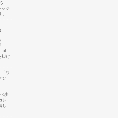
ウ
レッジ
す。
t
e
類
n of
訳を掛け
」「ワ
いで
食べ歩
カレ
着し