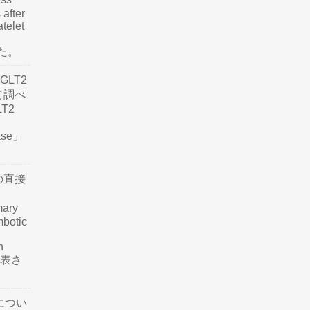
 after
atelet
した。
LT2
て調べ
LT2
ease」
の直接
mary
mbotic
n
が発表さ
につい