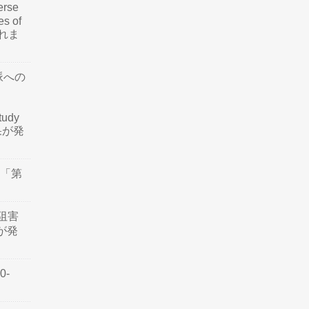
rse
es of
されま
脈への
tudy
結果が発
会「第
阻害
認が発
0-