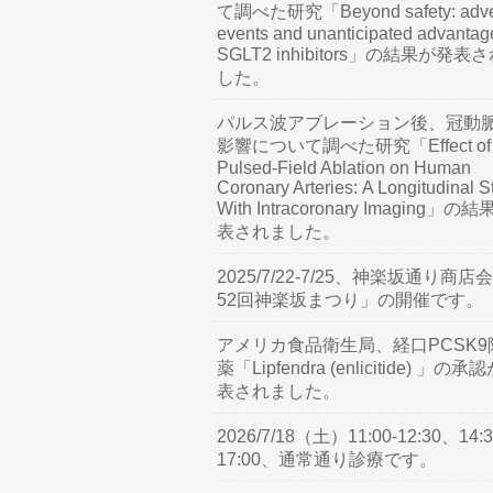
て調べた研究「Beyond safety: adve
events and unanticipated advantag
SGLT2 inhibitors」の結果が発表
した。
パルス波アブレーション後、冠動
影響について調べた研究「Effect of
Pulsed-Field Ablation on Human
Coronary Arteries: A Longitudinal S
With Intracoronary Imaging」の
表されました。
2025/7/22-7/25、神楽坂通り商店
52回神楽坂まつり」の開催です。
アメリカ食品衛生局、経口PCSK9
薬「Lipfendra (enlicitide) 」の承
表されました。
2026/7/18（土）11:00-12:30、14:3
17:00、通常通り診療です。