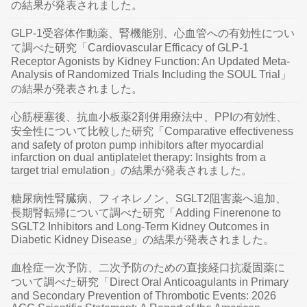
の結果が発表されました。
GLP-1受容体作動薬、腎機能別、心血管への有効性につい
て調べた研究「Cardiovascular Efficacy of GLP-1
Receptor Agonists by Kidney Function: An Updated Meta-
Analysis of Randomized Trials Including the SOUL Trial」
の結果が発表されました。
心筋梗塞後、抗血小板薬2剤併用療法中、PPIの有効性、
安全性について比較した研究「Comparative effectiveness
and safety of proton pump inhibitors after myocardial
infarction on dual antiplatelet therapy: Insights from a
target trial emulation」の結果が発表されました。
糖尿病性腎臓病、フィネレノン、SGLT2阻害薬へ追加、
長期腎転帰について調べた研究「Adding Finerenone to
SGLT2 Inhibitors and Long-Term Kidney Outcomes in
Diabetic Kidney Disease」の結果が発表されました。
血栓症一次予防、二次予防のための直接経口抗凝固薬に
ついて調べた研究「Direct Oral Anticoagulants in Primary
and Secondary Prevention of Thrombotic Events: 2026