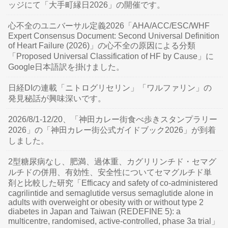
ッジにて「大手町縁日2026」の開催です。
心不全のユニバーサル定義2026「AHA/ACC/ESC/WHF
Expert Consensus Document: Second Universal Definition
of Heart Failure (2026)」の心不全の原因による分類
「Proposed Universal Classification of HF by Cause」に
Google日本語訳を掛けました。
日経DIの連載「ニトログリセリン」「ワルファリン」の
発見秘話が興味深いです。
2026/8/1-12/20、「神田カレー街食べ歩きスタンプラリー
2026」の「神田カレー街公式ガイドブック2026」が到着
しました。
2型糖尿病なし、肥満、過体重、カグリリンチド・セマグ
ルチドの併用、有効性、安全性についてセマグルチド単
剤と比較した研究「Efficacy and safety of co-administered
cagrilintide and semaglutide versus semaglutide alone in
adults with overweight or obesity with or without type 2
diabetes in Japan and Taiwan (REDEFINE 5): a
multicentre, randomised, active-controlled, phase 3a trial」