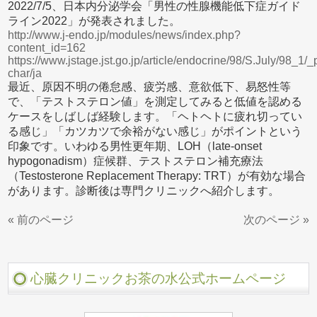
2022/7/5、日本内分泌学会「男性の性腺機能低下症ガイド
ライン2022」が発表されました。
http://www.j-endo.jp/modules/news/index.php?
content_id=162
https://www.jstage.jst.go.jp/article/endocrine/98/S.July/98_1/_p
char/ja
最近、原因不明の倦怠感、疲労感、意欲低下、易怒性等
で、「テストステロン値」を測定してみると低値を認める
ケースをしばしば経験します。「ヘトヘトに疲れ切ってい
る感じ」「カツカツで余裕がない感じ」がポイントという
印象です。いわゆる男性更年期、LOH（late-onset
hypogonadism）症候群、テストステロン補充療法
（Testosterone Replacement Therapy: TRT）が有効な場合
があります。診断後は専門クリニックへ紹介します。
« 前のページ
次のページ »
心臓クリニックお茶の水公式ホームページ