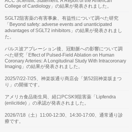
ACC Scientific Statement: A Report of the American
College of Cardiology」の結果が発表されました。
SGLT2阻害薬の有害事象、有益性について調べた研究
「Beyond safety: adverse events and unanticipated
advantages of SGLT2 inhibitors」の結果が発表されまし
た。
パルス波アブレーション後、冠動脈への影響について調
べた研究「Effect of Pulsed-Field Ablation on Human
Coronary Arteries: A Longitudinal Study With Intracoronary
Imaging」の結果が発表されました。
2025/7/22-7/25、神楽坂通り商店会「第52回神楽坂まつ
り」の開催です。
アメリカ食品衛生局、経口PCSK9阻害薬「Lipfendra
(enlicitide) 」の承認が発表されました。
2026/7/18（土）11:00-12:30、14:30-17:00、通常通り診
療です。