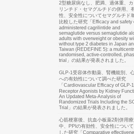
2型糖尿病なし、肥満、過体重、カ
リンチド・セマグルチドの併用、
性、安全性についてセマグルチド
比較した研究「Efficacy and safety o
administered cagrilintide and
semaglutide versus semaglutide al
adults with overweight or obesity wi
without type 2 diabetes in Japan a
Taiwan (REDEFINE 5): a multicentr
randomised, active-controlled, pha
trial」の結果が発表されました。
GLP-1受容体作動薬、腎機能別、
への有効性について調べた研究
「Cardiovascular Efficacy of GLP-1
Receptor Agonists by Kidney Funct
An Updated Meta-Analysis of
Randomized Trials Including the 
Trial」の結果が発表されました。
心筋梗塞後、抗血小板薬2剤併用療
中、PPIの有効性、安全性につい
した研究「Comparative effectivene