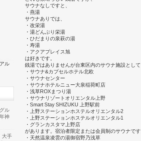
サウナなしですと、
・燕湯
サウナありでは、
・改栄湯
・湯どんぶり栄湯
・ひだまりの泉萩の湯
・寿湯
・アクアプレイス旭
は好きです。
ーアル
銭湯ではありませんが台東区内のサウナ施設として
・サウナ&カプセルホテル北欧
・サウナセンター
・サウナホテルニュー大泉稲荷町店
・浅草ROXまつり湯
・サウナリゾートオリエンタル上野
・Smart Stay SHIZUKU 上野駅前
品グル
・上野ステーションホステルオリエンタル2
年神
・上野ステーションホステルオリエンタル1
・グランカスタマ上野店
があります。宿泊者限定または会員制のサウナです
り、大手
・天然温泉凌雲の湯御宿野乃浅草