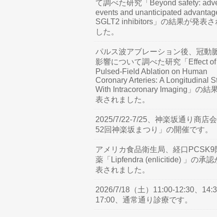
て調べた研究「Beyond safety: adve
events and unanticipated advantag
SGLT2 inhibitors」の結果が発表
した。
パルス波アブレーション後、冠動
影響について調べた研究「Effect of
Pulsed-Field Ablation on Human
Coronary Arteries: A Longitudinal S
With Intracoronary Imaging」の
表されました。
2025/7/22-7/25、神楽坂通り商店
52回神楽坂まつり」の開催です。
アメリカ食品衛生局、経口PCSK9
薬「Lipfendra (enlicitide) 」の承
表されました。
2026/7/18（土）11:00-12:30、14:3
17:00、通常通り診療です。