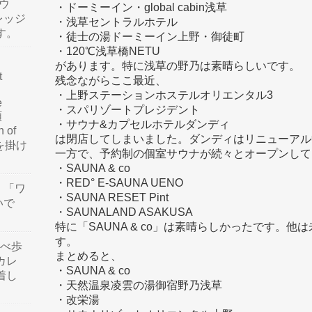
ウ
・ドーミーイン・global cabin浅草
レッジ
・浅草セントラルホテル
す。
・徒士の湯ドーミーイン上野・御徒町
・120℃浅草橋NETU
があります。特に浅草の野乃は素晴らしいです。
t
残念ながらここ最近、
・上野ステーションホステルオリエンタル3
e
・スパリゾートプレジデント
類
・サウナ&カプセルホテルダンディ
n of
は閉店してしまいました。ダンディはリニューアル
訳を掛け
一方で、予約制の個室サウナが続々とオープンして
・SAUNA & co
・RED° E-SAUNA UENO
」「ワ
・SAUNA RESET Pint
いで
・SAUNALAND ASAKUSA
特に「SAUNA & co」は素晴らしかったです。
す。
食べ歩
まとめると、
カレ
・SAUNA & co
着し
・天然温泉凌雲の湯御宿野乃浅草
・改栄湯