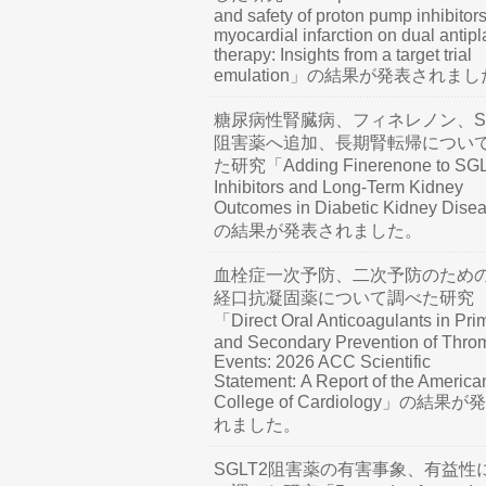
and safety of proton pump inhibitors
myocardial infarction on dual antipl
therapy: Insights from a target trial
emulation」の結果が発表されま
糖尿病性腎臓病、フィネレノン、SG
阻害薬へ追加、長期腎転帰につい
た研究「Adding Finerenone to SG
Inhibitors and Long-Term Kidney
Outcomes in Diabetic Kidney Dis
の結果が発表されました。
血栓症一次予防、二次予防のため
経口抗凝固薬について調べた研究
「Direct Oral Anticoagulants in Pri
and Secondary Prevention of Thro
Events: 2026 ACC Scientific
Statement: A Report of the America
College of Cardiology」の結果
れました。
SGLT2阻害薬の有害事象、有益性