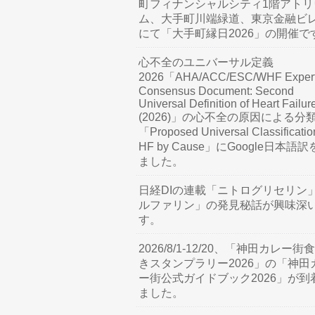
町フィナンシャルシティ1階アトリ
ム、大手町川端緑道、東京金融ビ
にて「大手町縁日2026」の開催で
心不全のユニバーサル定義
2026「AHA/ACC/ESC/WHF Exper
Consensus Document: Second
Universal Definition of Heart Failur
(2026)」の心不全の原因による分
「Proposed Universal Classificatio
HF by Cause」にGoogle日本語
ました。
日経DIの連載「ニトログリセリン
ルファリン」の発見秘話が興味深
す。
2026/8/1-12/20、「神田カレー街
きスタンプラリー2026」の「神田
ー街公式ガイドブック2026」が到
ました。