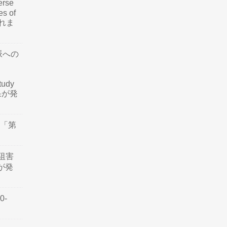
rse
es of
されま
脈への
tudy
結果が発
会「第
阻害
認が発
0-