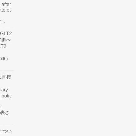
 after
atelet
した。
LT2
て調べ
LT2
ease」
の直接
mary
mbotic
n
が発表さ
につい