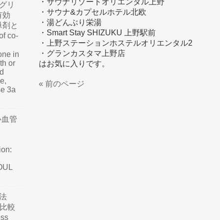
・サウナリゾートオリエンタル上野
グリ
・サウナ&カプセルホテル北欧
有効
・湯どんぶり栄湯
単剤と
・Smart Stay SHIZUKU 上野駅前
f co-
・上野ステーションホステルオリエンタル2
・グランカスタマ上野店
one in
th or
はお気に入りです。
nd
e,
« 前のページ
se 3a
心血管
ion:
SOUL
法
て比較
ss