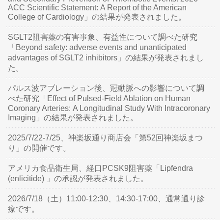
ACC Scientific Statement: A Report of the American
College of Cardiology」の結果が発表されました。
SGLT2阻害薬の有害事象、有益性について調べた研究
「Beyond safety: adverse events and unanticipated
advantages of SGLT2 inhibitors」の結果が発表されまし
た。
パルス波アブレーション後、冠動脈への影響について調
べた研究「Effect of Pulsed-Field Ablation on Human
Coronary Arteries: A Longitudinal Study With Intracoronary
Imaging」の結果が発表されました。
2025/7/22-7/25、神楽坂通り商店会「第52回神楽坂まつ
り」の開催です。
アメリカ食品衛生局、経口PCSK9阻害薬「Lipfendra
(enlicitide) 」の承認が発表されました。
2026/7/18（土）11:00-12:30、14:30-17:00、通常通り診
療です。