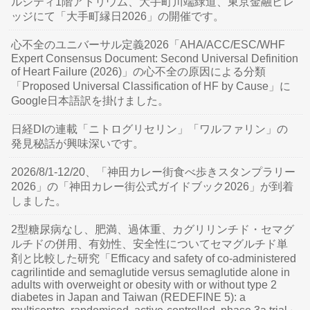
ルシティ1階アトリウム、大手町川端緑道、東京金融ビレ
ッジにて「大手町縁日2026」の開催です。
心不全のユニバーサル定義2026「AHA/ACC/ESC/WHF
Expert Consensus Document: Second Universal Definition
of Heart Failure (2026)」の心不全の原因による分類
「Proposed Universal Classification of HF by Cause」に
Google日本語訳を掛けました。
日経DIの連載「ニトログリセリン」「ワルファリン」の
発見秘話が興味深いです。
2026/8/1-12/20、「神田カレー街食べ歩きスタンプラリー
2026」の「神田カレー街公式ガイドブック2026」が到着
しました。
2型糖尿病なし、肥満、過体重、カグリリンチド・セマグ
ルチドの併用、有効性、安全性についてセマグルチド単
剤と比較した研究「Efficacy and safety of co-administered
cagrilintide and semaglutide versus semaglutide alone in
adults with overweight or obesity with or without type 2
diabetes in Japan and Taiwan (REDEFINE 5): a