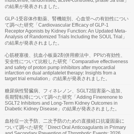
multicentre, randomised, active-controlled, phase 3a trial」
の結果が発表されました。
GLP-1受容体作動薬、腎機能別、心血管への有効性につい
て調べた研究「Cardiovascular Efficacy of GLP-1
Receptor Agonists by Kidney Function: An Updated Meta-
Analysis of Randomized Trials Including the SOUL Trial」
の結果が発表されました。
心筋梗塞後、抗血小板薬2剤併用療法中、PPIの有効性、
安全性について比較した研究「Comparative effectiveness
and safety of proton pump inhibitors after myocardial
infarction on dual antiplatelet therapy: Insights from a
target trial emulation」の結果が発表されました。
糖尿病性腎臓病、フィネレノン、SGLT2阻害薬へ追加、
長期腎転帰について調べた研究「Adding Finerenone to
SGLT2 Inhibitors and Long-Term Kidney Outcomes in
Diabetic Kidney Disease」の結果が発表されました。
血栓症一次予防、二次予防のための直接経口抗凝固薬に
ついて調べた研究「Direct Oral Anticoagulants in Primary
and Secondary Prevention of Thrombotic Events: 2026