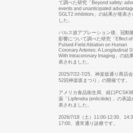
て調べた研究「Beyond safety: adve
events and unanticipated advantag
SGLT2 inhibitors」の結果が発表
した。
パルス波アブレーション後、冠動
影響について調べた研究「Effect of
Pulsed-Field Ablation on Human
Coronary Arteries: A Longitudinal S
With Intracoronary Imaging」の
表されました。
2025/7/22-7/25、神楽坂通り商店
52回神楽坂まつり」の開催です。
アメリカ食品衛生局、経口PCSK9
薬「Lipfendra (enlicitide) 」の承
表されました。
2026/7/18（土）11:00-12:30、14:3
17:00、通常通り診療です。