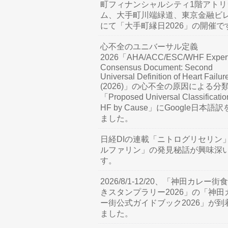
町フィナンシャルシティ1階アトリ
ム、大手町川端緑道、東京金融ビ
にて「大手町縁日2026」の開催で
心不全のユニバーサル定義
2026「AHA/ACC/ESC/WHF Exper
Consensus Document: Second
Universal Definition of Heart Failur
(2026)」の心不全の原因による分
「Proposed Universal Classificatio
HF by Cause」にGoogle日本語
ました。
日経DIの連載「ニトログリセリン
ルファリン」の発見秘話が興味深
す。
2026/8/1-12/20、「神田カレー街
きスタンプラリー2026」の「神田
ー街公式ガイドブック2026」が到
ました。