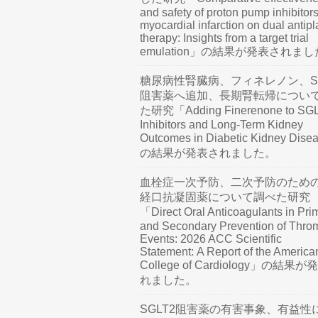
and safety of proton pump inhibitors
myocardial infarction on dual antipl
therapy: Insights from a target trial
emulation」の結果が発表されま
糖尿病性腎臓病、フィネレノン、SG
阻害薬へ追加、長期腎転帰につい
た研究「Adding Finerenone to SG
Inhibitors and Long-Term Kidney
Outcomes in Diabetic Kidney Dis
の結果が発表されました。
血栓症一次予防、二次予防のため
経口抗凝固薬について調べた研究
「Direct Oral Anticoagulants in Pri
and Secondary Prevention of Thro
Events: 2026 ACC Scientific
Statement: A Report of the America
College of Cardiology」の結果
れました。
SGLT2阻害薬の有害事象、有益性