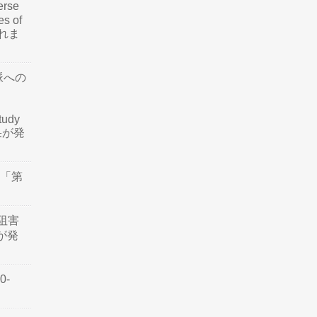
rse
es of
されま
脈への
tudy
結果が発
会「第
阻害
認が発
0-