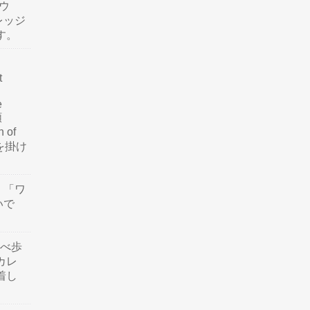
ウ
レッジ
す。
t
e
類
n of
訳を掛け
」「ワ
いで
食べ歩
カレ
着し