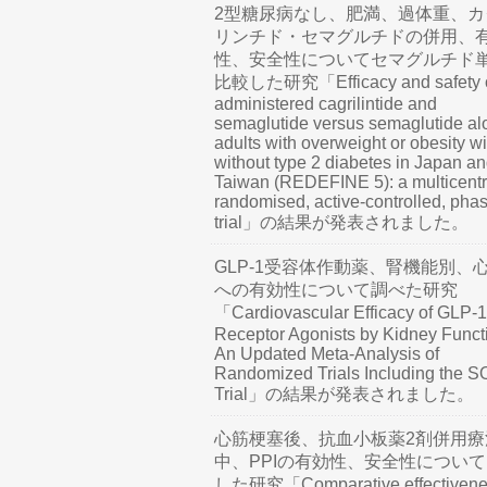
2型糖尿病なし、肥満、過体重、カ
リンチド・セマグルチドの併用、
性、安全性についてセマグルチド
比較した研究「Efficacy and safety o
administered cagrilintide and
semaglutide versus semaglutide al
adults with overweight or obesity wi
without type 2 diabetes in Japan a
Taiwan (REDEFINE 5): a multicentr
randomised, active-controlled, pha
trial」の結果が発表されました。
GLP-1受容体作動薬、腎機能別、
への有効性について調べた研究
「Cardiovascular Efficacy of GLP-1
Receptor Agonists by Kidney Funct
An Updated Meta-Analysis of
Randomized Trials Including the 
Trial」の結果が発表されました。
心筋梗塞後、抗血小板薬2剤併用療
中、PPIの有効性、安全性につい
した研究「Comparative effectivene