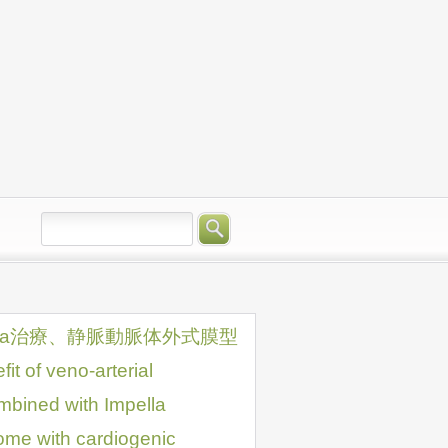
lla治療、静脈動脈体外式膜型
veno-arterial
bined with Impella
ome with cardiogenic