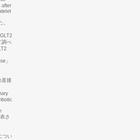
 after
atelet
した。
LT2
て調べ
LT2
ease」
の直接
mary
mbotic
n
が発表さ
につい