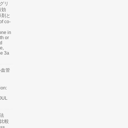
グリ
有効
単剤と
f co-
one in
th or
nd
e,
se 3a
心血管
ion:
SOUL
法
て比較
ss