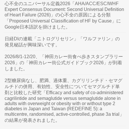
心不全のユニバーサル定義2026「AHA/ACC/ESC/WHF
Expert Consensus Document: Second Universal Definition
of Heart Failure (2026)」の心不全の原因による分類
「Proposed Universal Classification of HF by Cause」に
Google日本語訳を掛けました。
日経DIの連載「ニトログリセリン」「ワルファリン」の
発見秘話が興味深いです。
2026/8/1-12/20、「神田カレー街食べ歩きスタンプラリー
2026」の「神田カレー街公式ガイドブック2026」が到着
しました。
2型糖尿病なし、肥満、過体重、カグリリンチド・セマグ
ルチドの併用、有効性、安全性についてセマグルチド単
剤と比較した研究「Efficacy and safety of co-administered
cagrilintide and semaglutide versus semaglutide alone in
adults with overweight or obesity with or without type 2
diabetes in Japan and Taiwan (REDEFINE 5): a
multicentre, randomised, active-controlled, phase 3a trial」
の結果が発表されました。