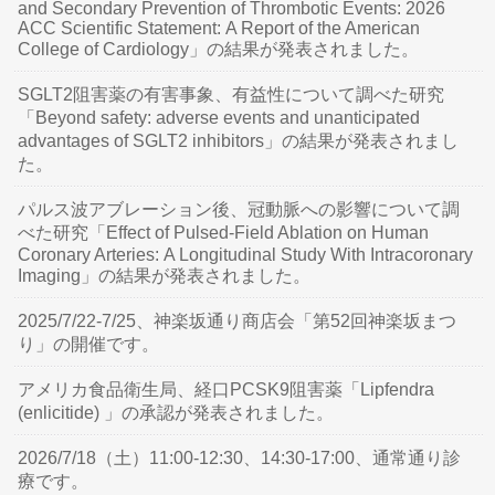
and Secondary Prevention of Thrombotic Events: 2026
ACC Scientific Statement: A Report of the American
College of Cardiology」の結果が発表されました。
SGLT2阻害薬の有害事象、有益性について調べた研究
「Beyond safety: adverse events and unanticipated
advantages of SGLT2 inhibitors」の結果が発表されまし
た。
パルス波アブレーション後、冠動脈への影響について調
べた研究「Effect of Pulsed-Field Ablation on Human
Coronary Arteries: A Longitudinal Study With Intracoronary
Imaging」の結果が発表されました。
2025/7/22-7/25、神楽坂通り商店会「第52回神楽坂まつ
り」の開催です。
アメリカ食品衛生局、経口PCSK9阻害薬「Lipfendra
(enlicitide) 」の承認が発表されました。
2026/7/18（土）11:00-12:30、14:30-17:00、通常通り診
療です。