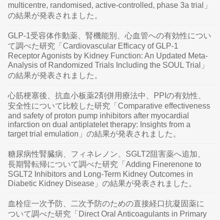
multicentre, randomised, active-controlled, phase 3a trial」
の結果が発表されました。
GLP-1受容体作動薬、腎機能別、心血管への有効性につい
て調べた研究「Cardiovascular Efficacy of GLP-1
Receptor Agonists by Kidney Function: An Updated Meta-
Analysis of Randomized Trials Including the SOUL Trial」
の結果が発表されました。
心筋梗塞後、抗血小板薬2剤併用療法中、PPIの有効性、
安全性について比較した研究「Comparative effectiveness
and safety of proton pump inhibitors after myocardial
infarction on dual antiplatelet therapy: Insights from a
target trial emulation」の結果が発表されました。
糖尿病性腎臓病、フィネレノン、SGLT2阻害薬へ追加、
長期腎転帰について調べた研究「Adding Finerenone to
SGLT2 Inhibitors and Long-Term Kidney Outcomes in
Diabetic Kidney Disease」の結果が発表されました。
血栓症一次予防、二次予防のための直接経口抗凝固薬に
ついて調べた研究「Direct Oral Anticoagulants in Primary