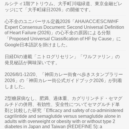
ルシティ1階アトリウム、大手町川端緑道、東京金融ビレ
ッジにて「大手町縁日2026」の開催です。
心不全のユニバーサル定義2026「AHA/ACC/ESC/WHF
Expert Consensus Document: Second Universal Definition
of Heart Failure (2026)」の心不全の原因による分類
「Proposed Universal Classification of HF by Cause」に
Google日本語訳を掛けました。
日経DIの連載「ニトログリセリン」「ワルファリン」の
発見秘話が興味深いです。
2026/8/1-12/20、「神田カレー街食べ歩きスタンプラリー
2026」の「神田カレー街公式ガイドブック2026」が到着
しました。
2型糖尿病なし、肥満、過体重、カグリリンチド・セマグ
ルチドの併用、有効性、安全性についてセマグルチド単
剤と比較した研究「Efficacy and safety of co-administered
cagrilintide and semaglutide versus semaglutide alone in
adults with overweight or obesity with or without type 2
diabetes in Japan and Taiwan (REDEFINE 5): a