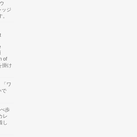
ウ
レッジ
す。
t
e
類
n of
訳を掛け
」「ワ
いで
食べ歩
カレ
着し