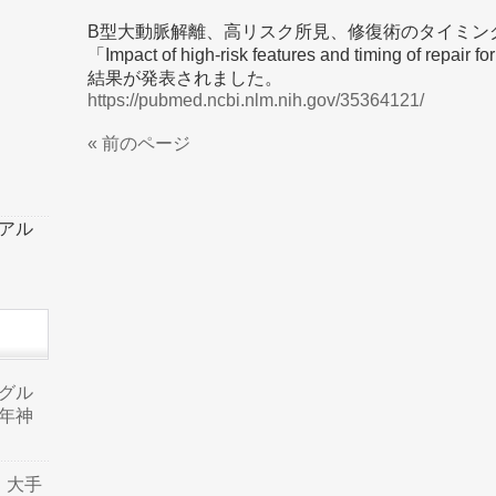
B型大動脈解離、高リスク所見、修復術のタイミン
「Impact of high-risk features and timing of repair f
結果が発表されました。
https://pubmed.ncbi.nlm.nih.gov/35364121/
« 前のページ
ーアル
品グル
年神
り、大手