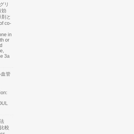
グリ
有効
単剤と
f co-
one in
th or
nd
e,
se 3a
心血管
ion:
SOUL
法
て比較
ss