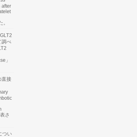
 after
atelet
した。
LT2
て調べ
LT2
ease」
の直接
mary
mbotic
n
が発表さ
につい