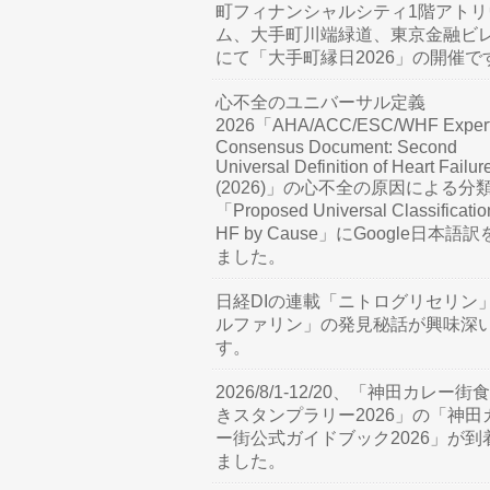
町フィナンシャルシティ1階アトリ
ム、大手町川端緑道、東京金融ビ
にて「大手町縁日2026」の開催で
心不全のユニバーサル定義
2026「AHA/ACC/ESC/WHF Exper
Consensus Document: Second
Universal Definition of Heart Failur
(2026)」の心不全の原因による分
「Proposed Universal Classificatio
HF by Cause」にGoogle日本語
ました。
日経DIの連載「ニトログリセリン
ルファリン」の発見秘話が興味深
す。
2026/8/1-12/20、「神田カレー街
きスタンプラリー2026」の「神田
ー街公式ガイドブック2026」が到
ました。