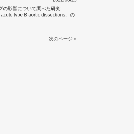
グの影響について調べた研究
or acute type B aortic dissections」の
次のページ »