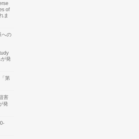
rse
es of
されま
脈への
tudy
結果が発
会「第
阻害
認が発
0-