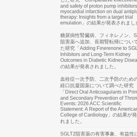
and safety of proton pump inhibitors
myocardial infarction on dual antipl
therapy: Insights from a target trial
emulation」の結果が発表されま
糖尿病性腎臓病、フィネレノン、SG
阻害薬へ追加、長期腎転帰につい
た研究「Adding Finerenone to SG
Inhibitors and Long-Term Kidney
Outcomes in Diabetic Kidney Dis
の結果が発表されました。
血栓症一次予防、二次予防のため
経口抗凝固薬について調べた研究
「Direct Oral Anticoagulants in Pri
and Secondary Prevention of Thro
Events: 2026 ACC Scientific
Statement: A Report of the America
College of Cardiology」の結果
れました。
SGLT2阻害薬の有害事象、有益性