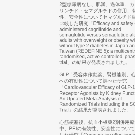
2型糖尿病なし、肥満、過体重、カ
リンチド・セマグルチドの併用、
性、安全性についてセマグルチド
比較した研究「Efficacy and safety o
administered cagrilintide and
semaglutide versus semaglutide al
adults with overweight or obesity wi
without type 2 diabetes in Japan a
Taiwan (REDEFINE 5): a multicentr
randomised, active-controlled, pha
trial」の結果が発表されました。
GLP-1受容体作動薬、腎機能別、
への有効性について調べた研究
「Cardiovascular Efficacy of GLP-1
Receptor Agonists by Kidney Funct
An Updated Meta-Analysis of
Randomized Trials Including the 
Trial」の結果が発表されました。
心筋梗塞後、抗血小板薬2剤併用療
中、PPIの有効性、安全性につい
した研究「Comparative effectivene