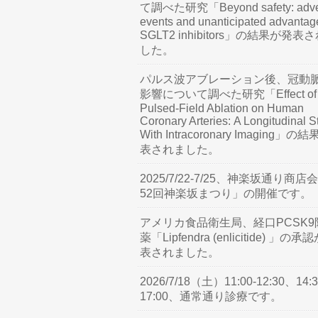
て調べた研究「Beyond safety: adve
events and unanticipated advantag
SGLT2 inhibitors」の結果が発表
した。
パルス波アブレーション後、冠動
影響について調べた研究「Effect of
Pulsed-Field Ablation on Human
Coronary Arteries: A Longitudinal S
With Intracoronary Imaging」の
表されました。
2025/7/22-7/25、神楽坂通り商店
52回神楽坂まつり」の開催です。
アメリカ食品衛生局、経口PCSK9
薬「Lipfendra (enlicitide) 」の承
表されました。
2026/7/18（土）11:00-12:30、14:3
17:00、通常通り診療です。