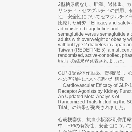
2型糖尿病なし、肥満、過体重、カ
リンチド・セマグルチドの併用、
性、安全性についてセマグルチド
比較した研究「Efficacy and safety o
administered cagrilintide and
semaglutide versus semaglutide al
adults with overweight or obesity wi
without type 2 diabetes in Japan a
Taiwan (REDEFINE 5): a multicentr
randomised, active-controlled, pha
trial」の結果が発表されました。
GLP-1受容体作動薬、腎機能別、
への有効性について調べた研究
「Cardiovascular Efficacy of GLP-1
Receptor Agonists by Kidney Funct
An Updated Meta-Analysis of
Randomized Trials Including the 
Trial」の結果が発表されました。
心筋梗塞後、抗血小板薬2剤併用療
中、PPIの有効性、安全性につい
した研究「Comparative effectivene