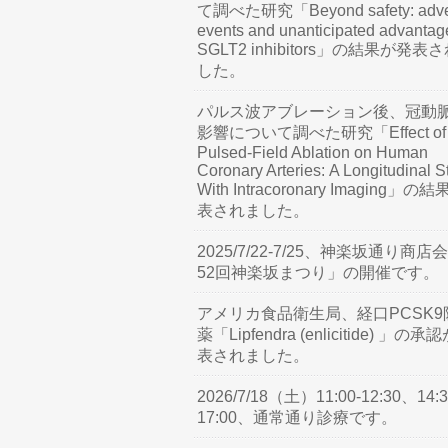
て調べた研究「Beyond safety: adve
events and unanticipated advantag
SGLT2 inhibitors」の結果が発表
した。
パルス波アブレーション後、冠動
影響について調べた研究「Effect of
Pulsed-Field Ablation on Human
Coronary Arteries: A Longitudinal S
With Intracoronary Imaging」の
表されました。
2025/7/22-7/25、神楽坂通り商店
52回神楽坂まつり」の開催です。
アメリカ食品衛生局、経口PCSK9
薬「Lipfendra (enlicitide) 」の承
表されました。
2026/7/18（土）11:00-12:30、14:3
17:00、通常通り診療です。