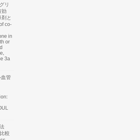
グリ
有効
単剤と
f co-
one in
th or
nd
e,
se 3a
心血管
ion:
SOUL
法
て比較
ss