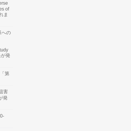
rse
es of
されま
脈への
tudy
結果が発
会「第
阻害
認が発
0-