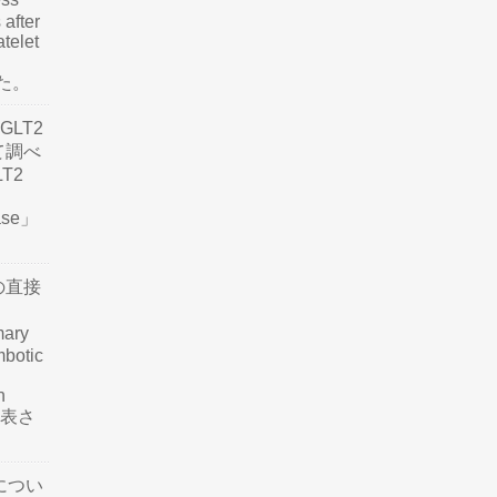
 after
atelet
した。
LT2
て調べ
LT2
ease」
の直接
mary
mbotic
n
が発表さ
につい