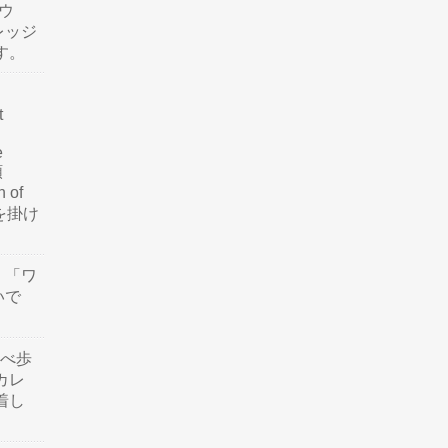
ウ
レッジ
す。
t
e
類
n of
訳を掛け
」「ワ
いで
食べ歩
カレ
着し