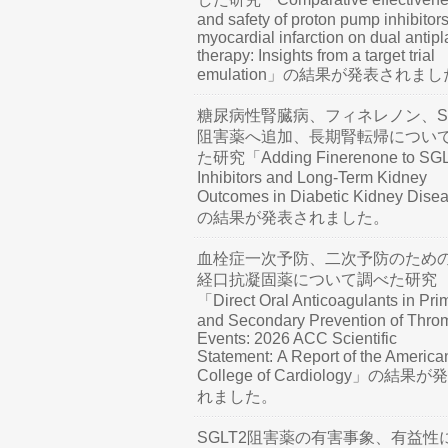
and safety of proton pump inhibitors
myocardial infarction on dual antipl
therapy: Insights from a target trial
emulation」の結果が発表されま
糖尿病性腎臓病、フィネレノン、SG
阻害薬へ追加、長期腎転帰につい
た研究「Adding Finerenone to SG
Inhibitors and Long-Term Kidney
Outcomes in Diabetic Kidney Dis
の結果が発表されました。
血栓症一次予防、二次予防のため
経口抗凝固薬について調べた研究
「Direct Oral Anticoagulants in Pri
and Secondary Prevention of Thro
Events: 2026 ACC Scientific
Statement: A Report of the America
College of Cardiology」の結果
れました。
SGLT2阻害薬の有害事象、有益性