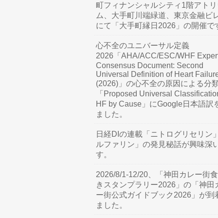
町フィナンシャルシティ1階アトリ
ム、大手町川端緑道、東京金融ビ
にて「大手町縁日2026」の開催で
心不全のユニバーサル定義
2026「AHA/ACC/ESC/WHF Exper
Consensus Document: Second
Universal Definition of Heart Failur
(2026)」の心不全の原因による分
「Proposed Universal Classificatio
HF by Cause」にGoogle日本語
ました。
日経DIの連載「ニトログリセリン
ルファリン」の発見秘話が興味深
す。
2026/8/1-12/20、「神田カレー街
きスタンプラリー2026」の「神田
ー街公式ガイドブック2026」が到
ました。