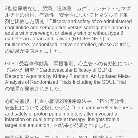
2型糖尿病なし、肥満、過体重、カグリリンチド・セマグ
ルチドの併用、有効性、安全性についてセマグルチド単
剤と比較した研究「Efficacy and safety of co-administered
cagrilintide and semaglutide versus semaglutide alone in
adults with overweight or obesity with or without type 2
diabetes in Japan and Taiwan (REDEFINE 5): a
multicentre, randomised, active-controlled, phase 3a trial」
の結果が発表されました。
GLP-1受容体作動薬、腎機能別、心血管への有効性につい
て調べた研究「Cardiovascular Efficacy of GLP-1
Receptor Agonists by Kidney Function: An Updated Meta-
Analysis of Randomized Trials Including the SOUL Trial」
の結果が発表されました。
心筋梗塞後、抗血小板薬2剤併用療法中、PPIの有効性、
安全性について比較した研究「Comparative effectiveness
and safety of proton pump inhibitors after myocardial
infarction on dual antiplatelet therapy: Insights from a
target trial emulation」の結果が発表されました。
糖尿病性腎臓病、フィネレノン、SGLT2阻害薬へ追加、