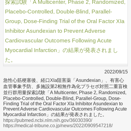
探索試験「A Multicenter, Phase 2, Randomized,
Placebo-Controlled, Double-Blind, Parallel-
Group, Dose-Finding Trial of the Oral Factor XIa
Inhibitor Asundexian to Prevent Adverse
Cardiovascular Outcomes Following Acute
Myocardial Infarction」の結果が発表されまし
た。
2022/09/15
急性心筋梗塞後、経口XIa阻害薬「Asundexian」、有害心
血管事象予防、多施設第2相無作為化プラセボ対照二重盲検
並行群用量探索試験「A Multicenter, Phase 2, Randomized,
Placebo-Controlled, Double-Blind, Parallel-Group, Dose-
Finding Trial of the Oral Factor XIa Inhibitor Asundexian to
Prevent Adverse Cardiovascular Outcomes Following Acute
Myocardial Infarction」の結果が発表されました。
https://pubmed.ncbi.nlm.nih.gov/36030390/
https://medical-tribune.co.jp/news/2022/0909547218/