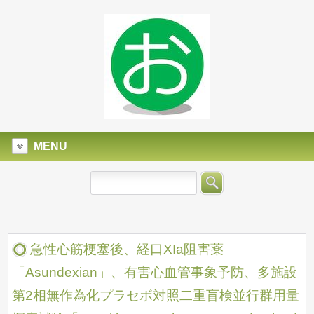
MENU
急性心筋梗塞後、経口XIa阻害薬
「Asundexian」、有害心血管事象予防、多施設
第2相無作為化プラセボ対照二重盲検並行群用量