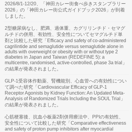
2026/8/1-12/20、「神田カレー街食べ歩きスタンプラリー
2026」の「神田カレー街公式ガイドブック2026」が到着
しました。
2型糖尿病なし、肥満、過体重、カグリリンチド・セマグ
ルチドの併用、有効性、安全性についてセマグルチド単
剤と比較した研究「Efficacy and safety of co-administered
cagrilintide and semaglutide versus semaglutide alone in
adults with overweight or obesity with or without type 2
diabetes in Japan and Taiwan (REDEFINE 5): a
multicentre, randomised, active-controlled, phase 3a trial」
の結果が発表されました。
GLP-1受容体作動薬、腎機能別、心血管への有効性につい
て調べた研究「Cardiovascular Efficacy of GLP-1
Receptor Agonists by Kidney Function: An Updated Meta-
Analysis of Randomized Trials Including the SOUL Trial」
の結果が発表されました。
心筋梗塞後、抗血小板薬2剤併用療法中、PPIの有効性、
安全性について比較した研究「Comparative effectiveness
and safety of proton pump inhibitors after myocardial