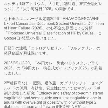
ルシティ1階アトリウム、大手町川端緑道、東京金融ビレ
ッジにて「大手町縁日2026」の開催です。
心不全のユニバーサル定義2026「AHA/ACC/ESC/WHF
Expert Consensus Document: Second Universal Definition
of Heart Failure (2026)」の心不全の原因による分類
「Proposed Universal Classification of HF by Cause」に
Google日本語訳を掛けました。
日経DIの連載「ニトログリセリン」「ワルファリン」の
発見秘話が興味深いです。
2026/8/1-12/20、「神田カレー街食べ歩きスタンプラリー
2026」の「神田カレー街公式ガイドブック2026」が到着
しました。
2型糖尿病なし、肥満、過体重、カグリリンチド・セマグ
ルチドの併用、有効性、安全性についてセマグルチド単
剤と比較した研究「Efficacy and safety of co-administered
cagrilintide and semaglutide versus semaglutide alone in
adults with overweight or obesity with or without type 2
diabetes in Japan and Taiwan (REDEFINE 5): a