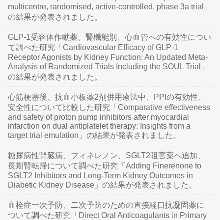
multicentre, randomised, active-controlled, phase 3a trial」
の結果が発表されました。
GLP-1受容体作動薬、腎機能別、心血管への有効性につい
て調べた研究「Cardiovascular Efficacy of GLP-1
Receptor Agonists by Kidney Function: An Updated Meta-
Analysis of Randomized Trials Including the SOUL Trial」
の結果が発表されました。
心筋梗塞後、抗血小板薬2剤併用療法中、PPIの有効性、
安全性について比較した研究「Comparative effectiveness
and safety of proton pump inhibitors after myocardial
infarction on dual antiplatelet therapy: Insights from a
target trial emulation」の結果が発表されました。
糖尿病性腎臓病、フィネレノン、SGLT2阻害薬へ追加、
長期腎転帰について調べた研究「Adding Finerenone to
SGLT2 Inhibitors and Long-Term Kidney Outcomes in
Diabetic Kidney Disease」の結果が発表されました。
血栓症一次予防、二次予防のための直接経口抗凝固薬に
ついて調べた研究「Direct Oral Anticoagulants in Primary