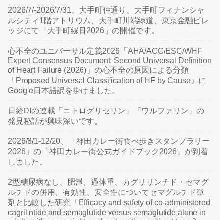
2026/7/-2026/7/31、大手町仲通り、大手町フィナンシャ
ルシティ1階アトリウム、大手町川端緑道、東京金融ビレ
ッジにて「大手町縁日2026」の開催です。
心不全のユニバーサル定義2026「AHA/ACC/ESC/WHF
Expert Consensus Document: Second Universal Definition
of Heart Failure (2026)」の心不全の原因による分類
「Proposed Universal Classification of HF by Cause」に
Google日本語訳を掛けました。
日経DIの連載「ニトログリセリン」「ワルファリン」の
発見秘話が興味深いです。
2026/8/1-12/20、「神田カレー街食べ歩きスタンプラリー
2026」の「神田カレー街公式ガイドブック2026」が到着
しました。
2型糖尿病なし、肥満、過体重、カグリリンチド・セマグ
ルチドの併用、有効性、安全性についてセマグルチド単
剤と比較した研究「Efficacy and safety of co-administered
cagrilintide and semaglutide versus semaglutide alone in