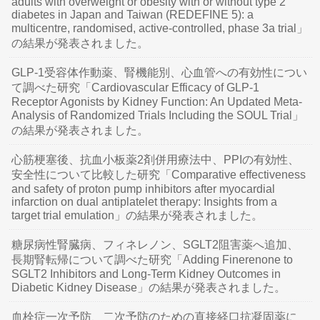
adults with overweight or obesity with or without type 2
diabetes in Japan and Taiwan (REDEFINE 5): a
multicentre, randomised, active-controlled, phase 3a trial」
の結果が発表されました。
GLP-1受容体作動薬、腎機能別、心血管への有効性につい
て調べた研究「Cardiovascular Efficacy of GLP-1
Receptor Agonists by Kidney Function: An Updated Meta-
Analysis of Randomized Trials Including the SOUL Trial」
の結果が発表されました。
心筋梗塞後、抗血小板薬2剤併用療法中、PPIの有効性、
安全性について比較した研究「Comparative effectiveness
and safety of proton pump inhibitors after myocardial
infarction on dual antiplatelet therapy: Insights from a
target trial emulation」の結果が発表されました。
糖尿病性腎臓病、フィネレノン、SGLT2阻害薬へ追加、
長期腎転帰について調べた研究「Adding Finerenone to
SGLT2 Inhibitors and Long-Term Kidney Outcomes in
Diabetic Kidney Disease」の結果が発表されました。
血栓症一次予防、二次予防のための直接経口抗凝固薬に