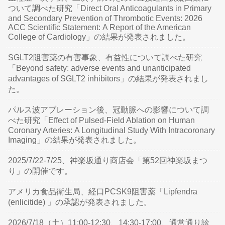
ついて調べた研究「Direct Oral Anticoagulants in Primary
and Secondary Prevention of Thrombotic Events: 2026
ACC Scientific Statement: A Report of the American
College of Cardiology」の結果が発表されました。
SGLT2阻害薬の有害事象、有益性について調べた研究
「Beyond safety: adverse events and unanticipated
advantages of SGLT2 inhibitors」の結果が発表されまし
た。
パルス波アブレーション後、冠動脈への影響について調
べた研究「Effect of Pulsed-Field Ablation on Human
Coronary Arteries: A Longitudinal Study With Intracoronary
Imaging」の結果が発表されました。
2025/7/22-7/25、神楽坂通り商店会「第52回神楽坂まつ
り」の開催です。
アメリカ食品衛生局、経口PCSK9阻害薬「Lipfendra
(enlicitide) 」の承認が発表されました。
2026/7/18（土）11:00-12:30、14:30-17:00、通常通り診