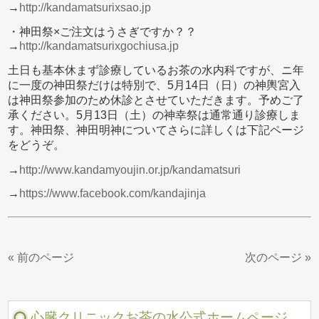
→
http://kandamatsurixsao.jp
・神田祭×ご注文はうさぎですか？？
→
http://kandamatsurixgochiusa.jp
土日も基本休まず診療しているお茶の水内科ですが、ニ年
に一度の神田祭だけは特別で、5月14日（日）の神輿宮入
は神田祭参加のため休診とさせていただきます。予めご了
承ください。5月13日（土）の神幸祭は通常通り診療しま
す。神田祭、神田明神についてさらに詳しくは下記ページ
をどうぞ。
→
http://www.kandamyoujin.or.jp/kandamatsuri
→
https://www.facebook.com/kandajinja
« 前のページ
次のページ »
心臓クリニックお茶の水公式ホームページ