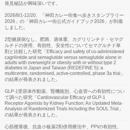
発見秘話が興味深いです。
2026/8/1-12/20、「神田カレー街食べ歩きスタンプラリー
2026」の「神田カレー街公式ガイドブック2026」が到着
しました。
2型糖尿病なし、肥満、過体重、カグリリンチド・セマグ
ルチドの併用、有効性、安全性についてセマグルチド単
剤と比較した研究「Efficacy and safety of co-administered
cagrilintide and semaglutide versus semaglutide alone in
adults with overweight or obesity with or without type 2
diabetes in Japan and Taiwan (REDEFINE 5): a
multicentre, randomised, active-controlled, phase 3a trial」
の結果が発表されました。
GLP-1受容体作動薬、腎機能別、心血管への有効性につい
て調べた研究「Cardiovascular Efficacy of GLP-1
Receptor Agonists by Kidney Function: An Updated Meta-
Analysis of Randomized Trials Including the SOUL Trial」
の結果が発表されました。
心筋梗塞後、抗血小板薬2剤併用療法中、PPIの有効性、